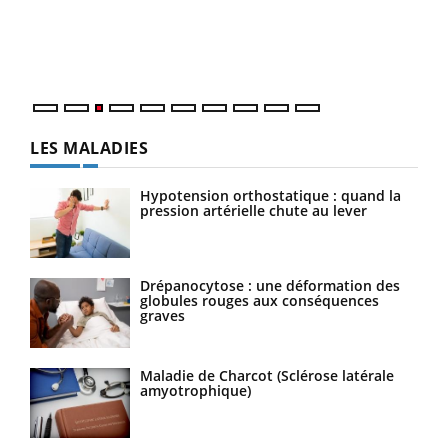
L'ét
Vaca
Nos 
LES MALADIES
Hypotension orthostatique : quand la
pression artérielle chute au lever
Drépanocytose : une déformation des
globules rouges aux conséquences
graves
Maladie de Charcot (Sclérose latérale
amyotrophique)