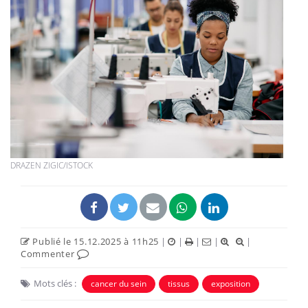
DRAZEN ZIGIC/ISTOCK
Publié le 15.12.2025 à 11h25
|
|
|
|
|
Commenter
Mots clés :
cancer du sein
tissus
exposition