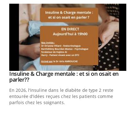
Youtube
Insuline & Charge mentale : et si on osait en
Youtube
Youtube
parler??
En 2026, l'insuline dans le diabète de type 2 reste
entourée d'idées reçues chez les patients comme
parfois chez les soignants.
Ecz
You
pour