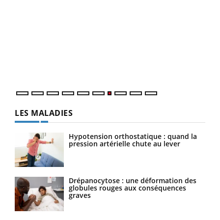
Yout
Quand l’entreprise mise sur le bien être global
Ecz
Youtube
You
(3/3
"Les rendez-vous de la santé et de la qualité de vie au
Dans
travail" de Pourquoi Docteur reçoivent Régis Blugeon,
vous
DRH et directeur ...
quot
LES MALADIES
Hypotension orthostatique : quand la
pression artérielle chute au lever
Drépanocytose : une déformation des
globules rouges aux conséquences
graves