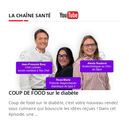
LA CHAÎNE SANTÉ
Youtube
Youtube
COUP DE FOOD sur le diabète
Youtube
Coup de food sur le diabète, c'est votre nouveau rendez-
vous culinaire qui bouscule les idées reçues ! Dans cet
épisode, une ...