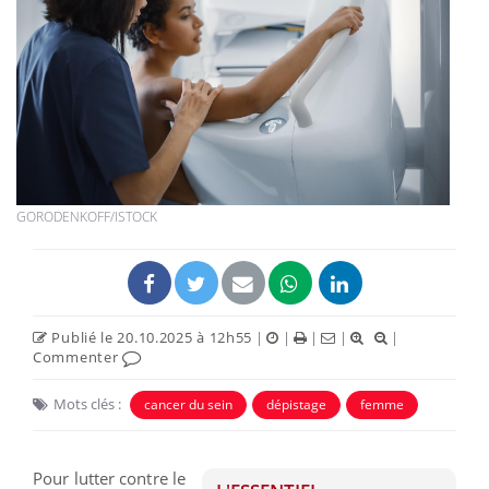
GORODENKOFF/ISTOCK
Publié le 20.10.2025 à 12h55
|
|
|
|
|
Commenter
Mots clés :
cancer du sein
dépistage
femme
Pour lutter contre le