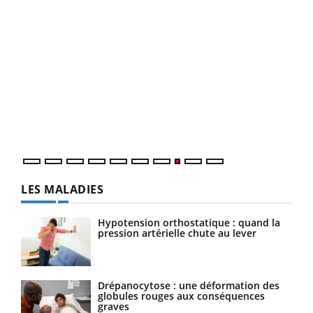
Ecz
You
(3/3
Dans
vous
quot
LES MALADIES
Hypotension orthostatique : quand la
pression artérielle chute au lever
Drépanocytose : une déformation des
globules rouges aux conséquences
graves