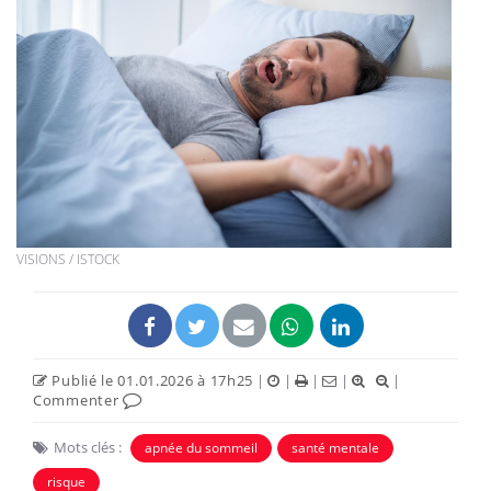
VISIONS / ISTOCK
Publié le 01.01.2026 à 17h25
|
|
|
|
|
Commenter
Mots clés :
apnée du sommeil
santé mentale
risque