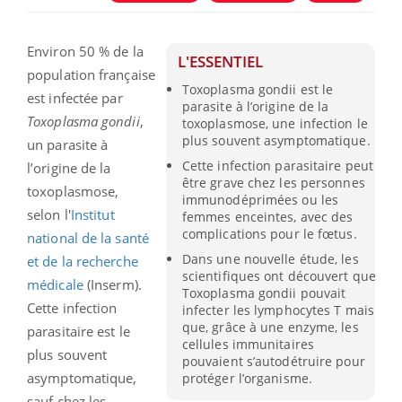
Environ 50 % de la
L'ESSENTIEL
population française
Toxoplasma gondii est le
est infectée par
parasite à l’origine de la
Toxoplasma gondii
,
toxoplasmose, une infection le
plus souvent asymptomatique.
un parasite à
Cette infection parasitaire peut
l’origine de la
être grave chez les personnes
toxoplasmose,
immunodéprimées ou les
selon l'
Institut
femmes enceintes, avec des
complications pour le fœtus.
national de la santé
Dans une nouvelle étude, les
et de la recherche
scientifiques ont découvert que
médicale
(Inserm).
Toxoplasma gondii pouvait
Cette infection
infecter les lymphocytes T mais
que, grâce à une enzyme, les
parasitaire est le
cellules immunitaires
plus souvent
pouvaient s’autodétruire pour
asymptomatique,
protéger l’organisme.
sauf chez les