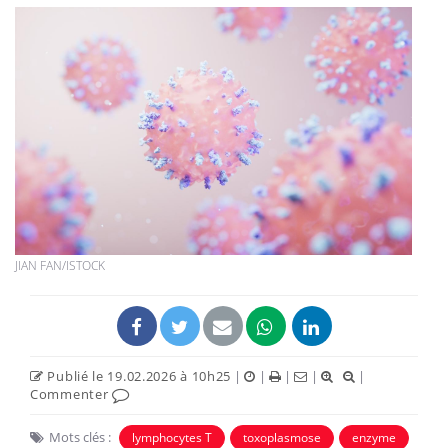
JIAN FAN/ISTOCK
Publié le 19.02.2026 à 10h25
|
|
|
|
|
Commenter
Mots clés :
lymphocytes T
toxoplasmose
enzyme