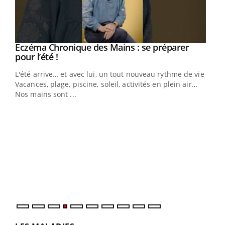
Eczéma Chronique des Mains : se préparer
Youtube
Youtube
pour l’été !
L'été arrive… et avec lui, un tout nouveau rythme de vie !
Vacances, plage, piscine, soleil, activités en plein air…
Nos mains sont ...
Dia
You
Le 
pers
ques