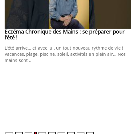
Eczéma Chronique des Mains : se préparer pour
Youtube
Youtube
l’été !
e
L'été arrive… et avec lui, un tout nouveau rythme de vie !
Vacances, plage, piscine, soleil, activités en plein air… Nos
mains sont ...
D
Yo
L
at
dé