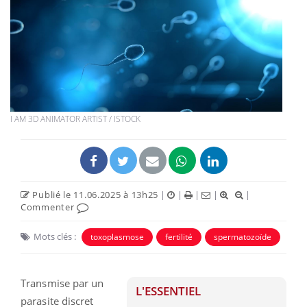
I AM 3D ANIMATOR ARTIST / ISTOCK
Publié le 11.06.2025 à 13h25
|
|
|
|
|
Commenter
Mots clés :
toxoplasmose
fertilité
spermatozoïde
Transmise par un
L'ESSENTIEL
parasite discret