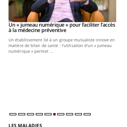
Un « jumeau numérique » pour faciliter l’accès
Youtube
Youtube
à la médecine préventive
Un établissement lié à un groupe mutualiste innove en
e
matière de bilan de santé : l'utilisation d'un « jumeau
numérique » permet ...
COU
You
Coup
vous
épis
LES MALADIES