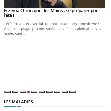
Eczéma Chronique des Mains : se préparer pour
Youtube
Youtube
l’été !
e
L'été arrive… et avec lui, un tout nouveau rythme de vie !
Vacances, plage, piscine, soleil, activités en plein air… Nos
mains sont ...
D
Yo
L
at
dé
LES MALADIES