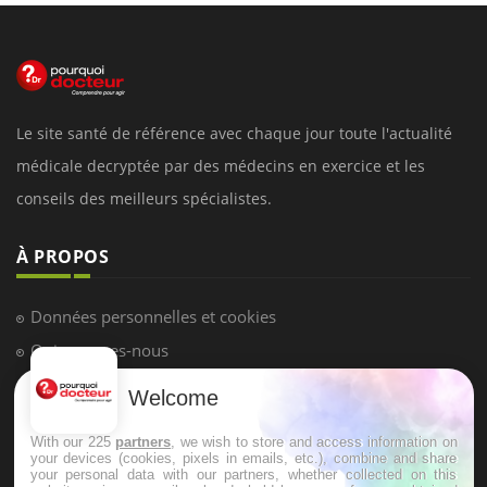
Le site santé de référence avec chaque jour toute l'actualité
médicale decryptée par des médecins en exercice et les
conseils des meilleurs spécialistes.
À PROPOS
Données personnelles et cookies
Qui sommes-nous
Conditions d'utilisation
Welcome
Plan du site
With our 225
partners
, we wish to store and access information on
Mentions Légales
your devices (cookies, pixels in emails, etc.), combine and share
your personal data with our partners, whether collected on this
Nous contacter