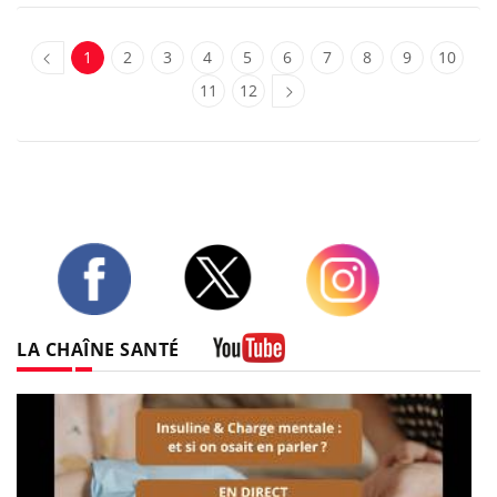
1
2
3
4
5
6
7
8
9
10
11
12
Twitter
Facebook
Instagram
LA CHAÎNE SANTÉ
Youtube