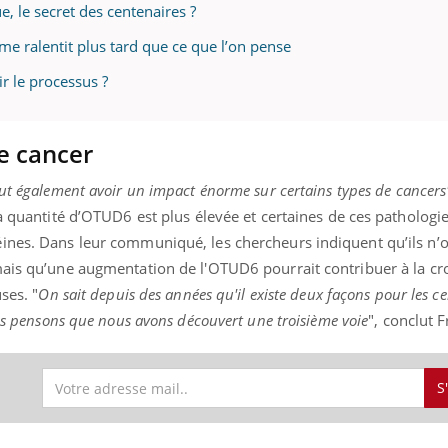
, le secret des centenaires ?
me ralentit plus tard que ce que l’on pense
r le processus ?
uline & Charge mentale : et si on
Eczéma Chronique des
tube
Youtube
Youtube
Y
it en parler??
préparer pour l’été !
le cancer
026, l'insuline dans le diabète de type 2
L'été arrive… et avec lui,
e entourée d'idées reçues chez les
rythme de vie ! Vacances, 
ients comme parfois chez les soignants.
soleil, activités en plein
ut également avoir un impact énorme sur certains types de cancers
sont ...
la quantité d’OTUD6 est plus élevée et certaines de ces pathologie
ines. Dans leur communiqué, les chercheurs indiquent qu’ils n’
mais qu’une augmentation de l'OTUD6 pourrait contribuer à la cro
ses. "
On sait depuis des années qu'il existe deux façons pour les ce
ous pensons que nous avons découvert une troisième voie
", conclut 
S