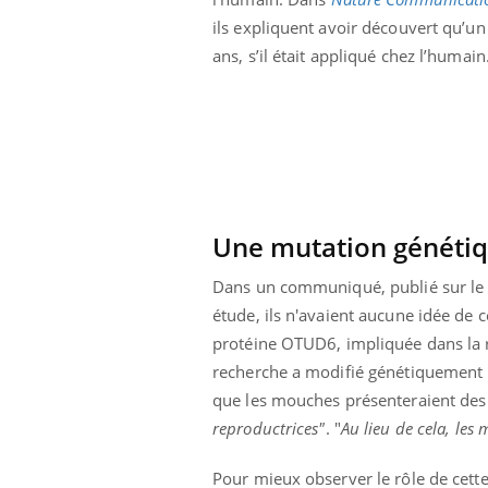
solaire du 12 août
Bébés, jeunes enfants :
ils expliquent avoir découvert qu’un 
erres adaptés,
quelle trousse à
dispensable pour
pharmacie pour les
ans, s’il était appliqué chez l’humain
 des yeux”
vacances ?
Une mutation génétiq
Dans un communiqué, publié sur l
étude, ils n'avaient aucune idée de ce
protéine OTUD6, impliquée dans la ré
recherche a modifié génétiquement
que les mouches présenteraient des
reproductrices"
. "
Au lieu de cela, le
Pour mieux observer le rôle de cette 