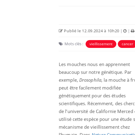
Publié le 12.09.2024 à 10h20
|
|
Mots clés :
vieillissement
cancer
Les mouches nous en apprennent
beaucoup sur notre génétique. Par
exemple,
Drosophila
, la mouche à fru
en vacances :
Les troubles du sommeil
peut être facilement modifiée
u signe d’une
modifient votre cerveau !
?
génétiquement pour des études
scientifiques. Récemment, des cher
de l’université de Californie Merced
 caries pouvaient
Mon enfant est-il trop
disparaître sans
sensible ou simplement
utilisé cette espèce pour une étude s
e ?
très empathique ?
mécanisme de vieillissement chez
l’humain. Dans
Nature
Communicati