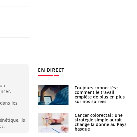
EN DIRECT
'un
é infantile : un
Toujours connectés :
ancer.
s’interroge sur
comment le travail
x élevé en France
empiète de plus en plus
sur nos soirées
 dans les
e à risque : ce jus
Cancer colorectal : une
attire l'attention
stratégie simple aurait
énétique, ils
rcheurs
changé la donne au Pays
es.
basque