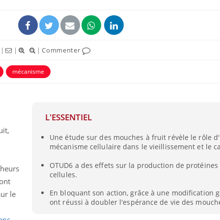
|
|
|
Commenter
mécanisme
L'ESSENTIEL
it,
Une étude sur des mouches à fruit révèle le rôle d
Syndrome métabolique :
Mortalit
mécanisme cellulaire dans le vieillissement et le c
quels sont les meilleurs
rapport 
exercices physiques ?
son tau
OTUD6 a des effets sur la production de protéines
cheurs
cellules.
 ont
Comment éviter une otite
Grossess
pendant les vacances ?
naturel 
En bloquant son action, grâce à une modification g
ur le
des che
ont réussi à doubler l'espérance de vie des mouch
ons
,