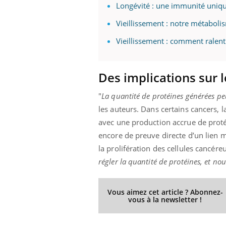
Longévité : une immunité unique
Vieillissement : notre métabolis
Vieillissement : comment ralenti
 Mains :
Carence en fer : comprendre pour
Ins
Youtube
You
Youtube
Youtube
prévenir
osa
Des implications sur 
aciles à aborder...
Fatigue, irritabilité, brouillard mental ou
En 2
poser des
même alopécie… Les symptômes de la
rest
'un proche c'est
carence en fer sont multiples ce qui la rend
pat
"
La quantité de protéines générées pe
...
les auteurs. Dans certains cancers, 
avec une production accrue de proté
encore de preuve directe d’un lien 
la prolifération des cellules cancéreu
régler la quantité de protéines, et n
Vous aimez cet article ? Abonnez-
vous à la newsletter !