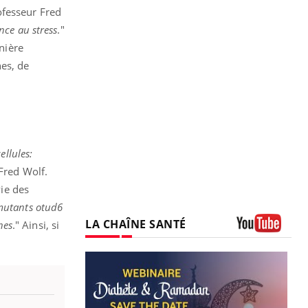
ofesseur Fred
nce au stress
."
rnière
nes, de
ellules:
 Fred Wolf.
vie des
mutants otud6
LA CHAÎNE SANTÉ
nes
." Ainsi, si
Youtube