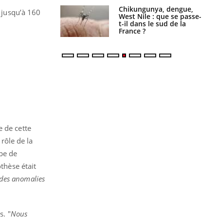
 oublier les
Chikungunya, dengue,
e jusqu’à 160
en vacances ?
West Nile : que se passe-
t-il dans le sud de la
France ?
e de cette
 rôle de la
ipe de
hèse était
 des anomalies
s. "
Nous