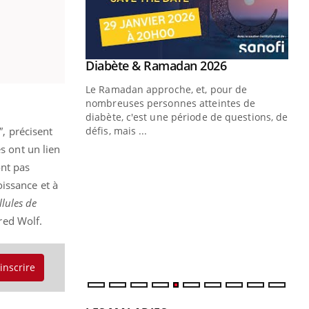
Youtube
 Mains : se
Diabète & Ramadan 2026
Youtube
outube
Le Ramadan approche, et, pour de
 un tout nouveau
nombreuses personnes atteintes de
plage, piscine,
diabète, c'est une période de questions, de
 air… Nos mains
"
, précisent
défis, mais ...
s ont un lien
Un
You
ont pas
fac
pr
issance et à
llules de
Un 
mut
Fred Wolf.
san
num
'inscrire