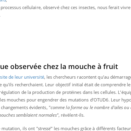
Hantavirus : un cas
Comment
processus cellulaire, observé chez ces insectes, nous ferait vivr
détecté chez un touriste
écrans 
en France
.
ue observée chez la mouche à fruit
e
site de leur université
, les chercheurs racontent qu’au démarrag
 qu'ils recherchaient. Leur objectif initial était de comprendre le
gulation de la production de protéines dans les cellules. L’équ
 les mouches pour engendrer des mutations d’OTUD6. Leur hypot
 changements évidents, "
comme la forme ou le nombre d'ailes ou
s mouches semblaient normales"
, révèlent-ils.
mutation, ils ont "
stressé"
les mouches grâce à différents facteur