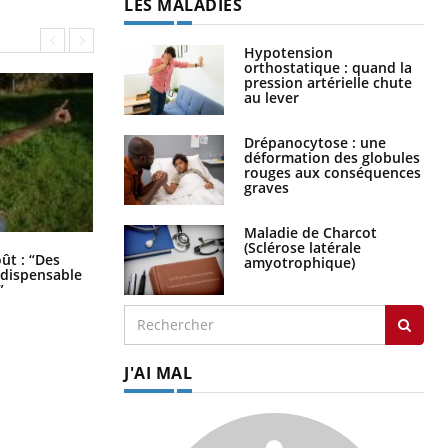
LES MALADIES
Hypotension
orthostatique : quand la
pression artérielle chute
au lever
Drépanocytose : une
déformation des globules
rouges aux conséquences
graves
Maladie de Charcot
(Sclérose latérale
Les troubles du sommeil modifient
oût : “Des
amyotrophique)
votre cerveau !
indispensable
”
J'AI MAL