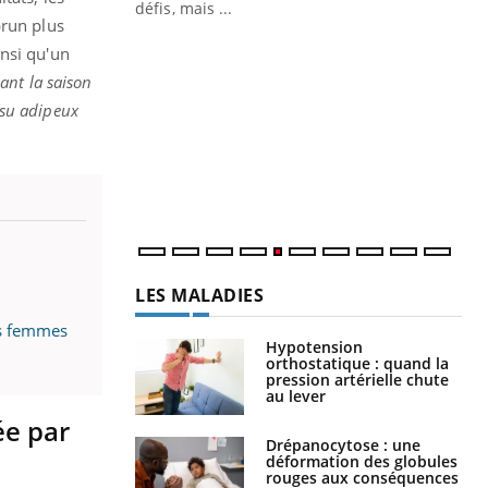
 air… Nos mains
défis, mais ...
brun plus
Un
You
insi qu'un
fac
ant la saison
pr
issu adipeux
Un 
mut
san
num
LES MALADIES
es femmes
Hypotension
orthostatique : quand la
pression artérielle chute
au lever
ée par
Drépanocytose : une
déformation des globules
rouges aux conséquences