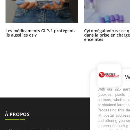
Les médicaments GLP-1 protègent-
Cytomégalovirus : ce q
ils aussi les os ?
dans la prise en char
enceintes
W
With our 225
par
(cookies, pixels 
partners, whether c
or obtained later, i
Processing this da
À PROPOS
NEWSLETT
IP, postal address
and offering you s
screens (including
Recevez toute