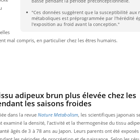
basse pendant la période préconceptionnelle.
u
"Ces données suggèrent que la susceptibilité aux 
.
métaboliques est préprogrammée par l'hérédité é
l'exposition au froid avant la conception."
elles
tent mal compris, en particulier chez les êtres humains.
tissu adipeux brun plus élevée chez les
ndant les saisons froides
uline & Charge mentale : et si on
Eczéma Chronique des
tube
Youtube
iée dans la revue
Nature Metabolism
, les scientifiques japonais s
Youtube
Y
it en parler??
préparer pour l’été !
nt examiné la densité, l'activité et la thermogenèse du tissu adip
026, l'insuline dans le diabète de type 2
L'été arrive… et avec lui,
é âgés de 3 à 78 ans au Japon. Leurs parents ont été exposés
e entourée d'idées reçues chez les
rythme de vie ! Vacances, 
ant les périodes de procréation et de naissance. Selon les résul