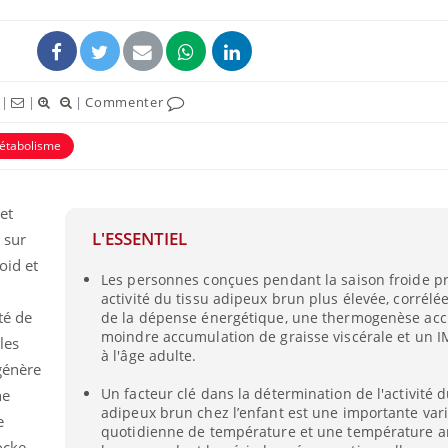
|
|
|
Commenter
étabolisme
et
L'ESSENTIEL
 sur
oid et
Les personnes conçues pendant la saison froide p
activité du tissu adipeux brun plus élevée, corrél
té de
de la dépense énergétique, une thermogenèse acc
moindre accumulation de graisse viscérale et un I
les
à l'âge adulte.
génère
Un facteur clé dans la détermination de l'activité d
ne
adipeux brun chez l’enfant est une importante vari
e
quotidienne de température et une température a
ocke