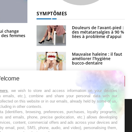
SYMPTÔMES
Douleurs de l’avant-pied :
La sieste empêche-t-elle de dormir
ui change
des métatarsalgies à 90 %
la nuit ?
ge des femmes
liées à problème d’appui
Mauvaise haleine : il faut
améliorer l’hygiène
bucco-dentaire
elcome
tners
, we wish to store and access information on your devices
in emails, etc.), combine and share your personal data with our
ollected on this website or in our emails, already held by some of us,
ncluding in other contexts.
ta (identifiers, browsing, preferences, purchases, loyalty programs,
ER
es and emails, phone, precise geolocation, etc.) allows developing
ervices, content, commercial offers and ads across your devices and
 by email, post, SMS, phone, audio, and video), personalising them,
s les semaines les meilleures