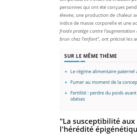
'un proche c'est
carence en fer sont multiples ce qui la rend
pat
personnes qui ont été conçues penda
...
élevée, une production de chaleur a
indice de masse corporelle et une ac
froide protège contre l'augmentation d
brun chez l’enfant",
ont précisé les a
SUR LE MÊME THÈME
Le régime alimentaire paternel a
Fumer au moment de la concept
Fertilité : perdre du poids ava
obèses
"La susceptibilité a
l'hérédité épigénétiqu