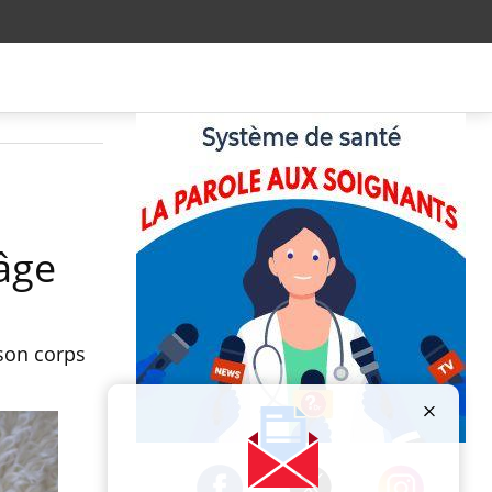
'âge
 son corps
Publicité