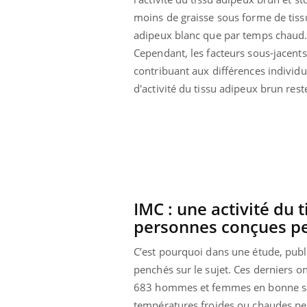
moins de graisse sous forme de tiss
adipeux blanc que par temps chaud
Cependant, les facteurs sous-jacents
contribuant aux différences individu
d'activité du tissu adipeux brun res
IMC : une activité du 
personnes conçues pe
 Mains :
Carence en fer : comprendre pour
Ins
Youtube
You
C’est pourquoi dans une étude, publ
Youtube
Youtube
prévenir
osa
penchés sur le sujet. Ces derniers o
aciles à aborder...
Fatigue, irritabilité, brouillard mental ou
En 2
683 hommes et femmes en bonne sant
poser des
même alopécie… Les symptômes de la
rest
températures froides ou chaudes pend