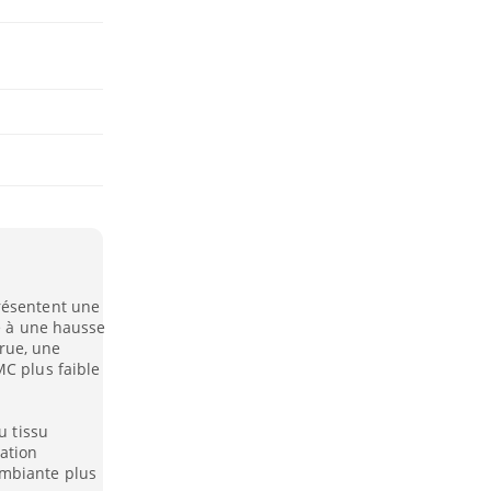
résentent une
ée à une hausse
rue, une
MC plus faible
u tissu
ation
mbiante plus