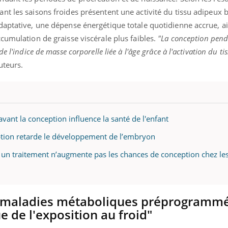
ients comme parfois chez les soignants.
soleil, activités en plein
nt les saisons froides présentent une activité du tissu adipeux 
sont ...
daptative, une dépense énergétique totale quotidienne accrue, a
cumulation de graisse viscérale plus faibles.
"La conception pend
e l'indice de masse corporelle liée à l'âge grâce à l'activation du t
uteurs.
vant la conception influence la santé de l'enfant
ion retarde le développement de l’embryon
nt un traitement n’augmente pas les chances de conception chez l
ux maladies métaboliques préprogramm
e de l'exposition au froid"