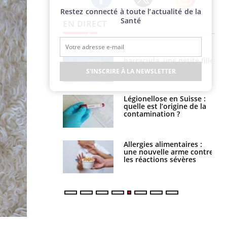
Restez connecté à toute l’actualité de la
Twitter
Facebook
Instagram
Santé
EN DIRECT
e et chaleur : ce
Mordue par un
la science
barracuda, une petite fille
secourue grâce à un
S'INSCRIRE À LA NEWSLETTER
réflexe essentiel
phone nuit-il à
Légionellose en Suisse :
tissage de la
quelle est l’origine de la
?
contamination ?
par une tique en
Allergies alimentaires :
, elle reste dans
une nouvelle arme contre
 pendant 42 jours
les réactions sévères