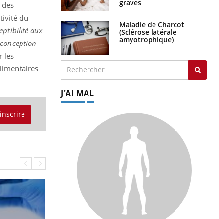
graves
s des
tivité du
Maladie de Charcot
ptibilité aux
(Sclérose latérale
amyotrophique)
 conception
 les
alimentaires
J'AI MAL
'inscrire