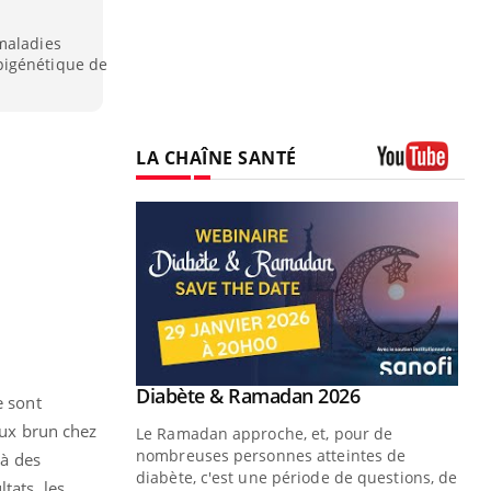
maladies
pigénétique de
LA CHAÎNE SANTÉ
Youtube
Youtube
 Mains : se
Diabète & Ramadan 2026
Youtube
e sont
outube
eux brun chez
Le Ramadan approche, et, pour de
 un tout nouveau
nombreuses personnes atteintes de
 à des
plage, piscine,
diabète, c'est une période de questions, de
tats, les