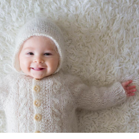
Fortes chaleurs :
Grossess
pourquoi le risque de
que dit 
noyade grimpe-t-il ?
Le Viagra pourrait-il
Le smart
freiner la propagation du
l'appren
cancer ?
lecture 
Pourquoi manger moins
Mordue 
de protéines pourrait
vacances
finalement être bénéfique
le coma