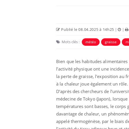
Publié le 08.04.2025 à 14h25
|
|
Mots clés :
météo
graisse
m
Bien que les habitudes alimentaires 
l’activité physique ont une incidence
la perte de graisse, l'exposition au fr
à la chaleur joue également un rôle.
D’après des chercheurs de l’universi
médecine de Tokyo (Japon), lorsque 
températures sont basses, le corps 
davantage de chaleur, un phénomè
appelé thermogénèse, par le biais d
l'activité du tissu adipeux brun et st