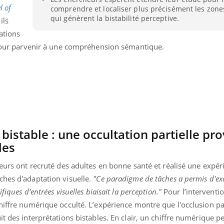
l of
comprendre et localiser plus précisément les zon
Pourquoi manger moins
Mordue 
de protéines pourrait
vacances
qui génèrent la bistabilité perceptive.
ils
finalement être bénéfique
le coma
ations
s pour parvenir à une compréhension sémantique.
istable : une occultation partielle pr
les
teurs ont recruté des adultes en bonne santé et réalisé une expér
ches d'adaptation visuelle.
"Ce paradigme de tâches a permis d'e
iques d'entrées visuelles biaisait la perception."
Pour l’interventio
hiffre numérique occulté. L’expérience montre que l'occlusion par
t des interprétations bistables. En clair, un chiffre numérique pe