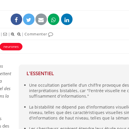
|
|
|
Commenter
neurones
ns
L'ESSENTIEL
ettent
a
Fortes chaleurs :
Grossess
Une occultation partielle d’un chiffre provoque de
pourquoi le risque de
que dit 
el des
interprétations bistables, car "l'entrée visuelle ne 
noyade grimpe-t-il ?
ns la
suffisamment d'informations."
La bistabilité ne dépend pas d'informations visuel
Le Viagra pourrait-il
Le smart
niveau, telles que des caractéristiques visuelles si
freiner la propagation du
l'appren
cancer ?
lecture 
d'informations de haut niveau, telles que la séman
s
s des
Les chercheurs espèrent étendre leur étude pour