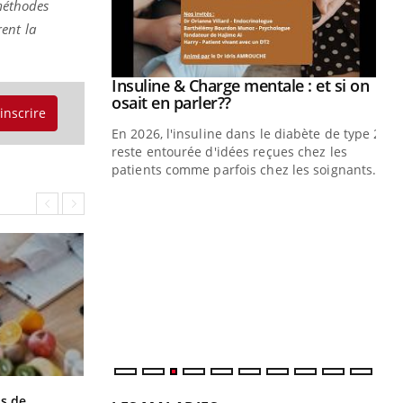
 méthodes
ent la
prendre pour
Insuline & Charge mentale : et si on
Youtube
Youtube
osait en parler??
'inscrire
illard mental ou
En 2026, l'insuline dans le diabète de type 2
ptômes de la
reste entourée d'idées reçues chez les
ples ce qui la rend
patients comme parfois chez les soignants.
Ec
You
pré
L'é
ryt
sol
sont
Grossesse et chaleur : ce que dit la
s de