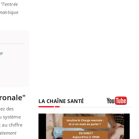
r
"l'entrée
émantique
er
uronale"
LA CHAÎNE SANTÉ
hez des
Youtube
au système
 au chiffre
raitement