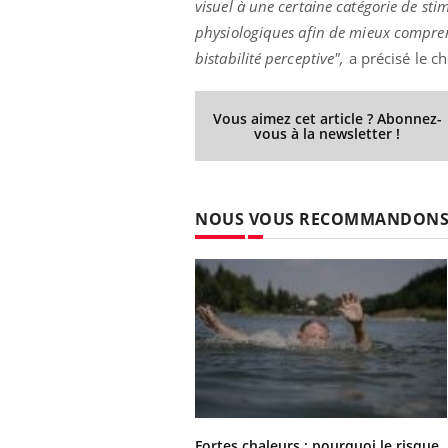
visuel à une certaine catégorie de sti
physiologiques afin de mieux comprend
bistabilité perceptive",
a précisé le c
Ecz
You
exp
Vous aimez cet article ? Abonnez-
vous à la newsletter !
Il y
d'au
ques
mont
NOUS VOUS RECOMMANDON
Fortes chaleurs : pourquoi le risque