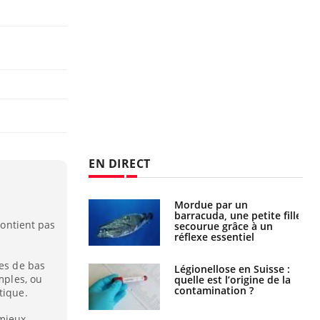
EN DIRECT
e et chaleur : ce
Mordue par un
s
la science
barracuda, une petite fille
contient pas
secourue grâce à un
réflexe essentiel
les de bas
phone nuit-il à
Légionellose en Suisse :
mples, ou
tissage de la
quelle est l’origine de la
?
contamination ?
tique.
 mieux