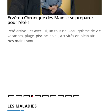
Youtube
Eczéma Chronique des Mains : se préparer
Diabète & Ramadan 2026
Youtube
Youtube
Youtube
pour l’été !
Le Ramadan approche, et, pour de nombreuses
L'été arrive… et avec lui, un tout nouveau rythme de vie !
personnes atteintes de diabète, c'est une période de
Vacances, plage, piscine, soleil, activités en plein air…
questions, de défis, mais ...
Nos mains sont ...
Un 
You
à l
Un é
mati
numé
LES MALADIES