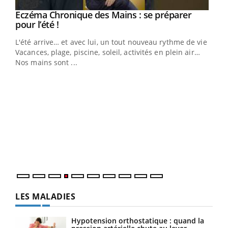
Eczéma Chronique des Mains : se préparer
Youtube
Youtube
pour l’été !
L'été arrive… et avec lui, un tout nouveau rythme de vie !
Vacances, plage, piscine, soleil, activités en plein air…
Nos mains sont ...
Dia
You
Le 
pers
ques
LES MALADIES
Hypotension orthostatique : quand la