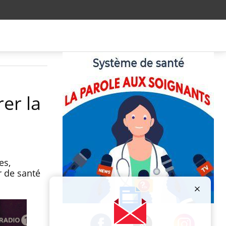
rer la
es,
r de santé
Publicité