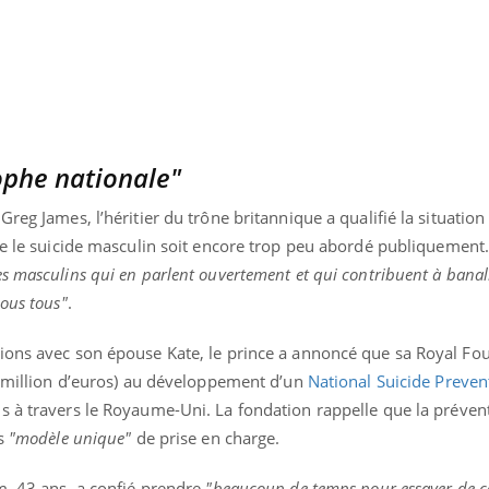
Cancer colorectal : une
Cytomég
stratégie simple aurait
change d
changé la donne au Pays
charge 
basque
enceint
ophe nationale"
reg James, l’héritier du trône britannique a qualifié la situatio
ue le suicide masculin soit encore trop peu abordé publiquement. 
 masculins qui en parlent ouvertement et qui contribuent à banalis
nous tous"
.
ions avec son épouse Kate, le prince a annoncé que sa Royal Fo
15 million d’euros) au développement d’un
National Suicide Preven
ns à travers le Royaume-Uni. La fondation rappelle que la préven
s
"modèle unique"
de prise en charge.
m, 43 ans, a confié prendre
"beaucoup de temps pour essayer de 