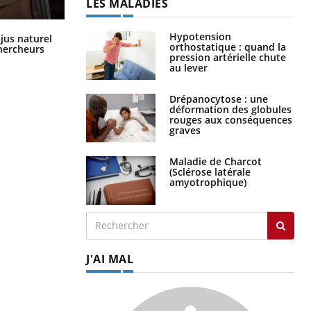
LES MALADIES
Comment oublier les écrans en
Hypotension
 jus naturel
vacances ?
orthostatique : quand la
chercheurs
pression artérielle chute
au lever
Drépanocytose : une
déformation des globules
rouges aux conséquences
graves
Maladie de Charcot
(Sclérose latérale
amyotrophique)
J'AI MAL