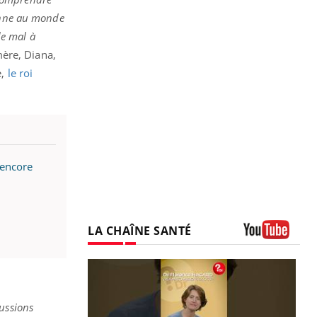
onne au monde
 de mal à
mère, Diana,
e,
le roi
 encore
LA CHAÎNE SANTÉ
Youtube
ussions