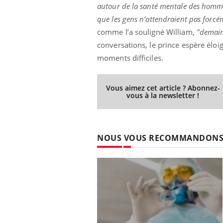
autour de la santé mentale des homm
que les gens n’attendraient pas forcé
comme l’a souligné William,
"demain,
conversations, le prince espère éloig
Eczéma Chronique des Mains :
Car
Youtube
You
Youtube
expliquer ma maladie
pré
moments difficiles.
Il y a des sujets qui sont faciles à aborder...
Fati
d'autres non ! D'un côté, poser des
mêm
Vous aimez cet article ? Abonnez-
questions sur la maladie d'un proche c'est
care
vous à la newsletter !
montrer ...
...
NOUS VOUS RECOMMANDON