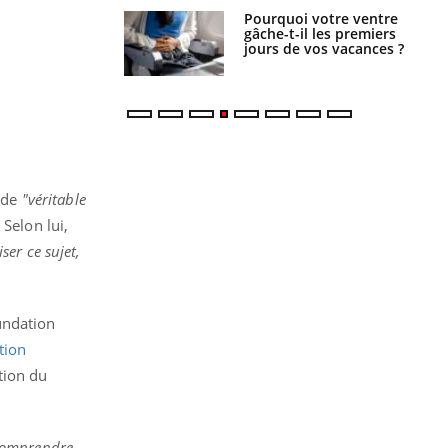
alovirus : ce qui
Pourquoi votre ventre
ans la prise en
gâche-t-il les premiers
des femmes
jours de vos vacances ?
es
n de
"véritable
Selon lui,
er ce sujet,
undation
tion
tion du
comprendre