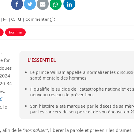
|
|
|
Commenter
homme
s
L'ESSENTIEL
e for
stiques
Le prince William appelle à normaliser les discussi
 2024
santé mentale des hommes.
 20-34
Comment oublier les
Chikung
Il qualifie le suicide de "catastrophe nationale" et
écrans en vacances ?
West Nil
es.
t-il dan
nouveau réseau de prévention.
C
France ?
Son histoire a été marquée par le décès de sa mère
, le
par les cancers de son père et de son épouse en 2
Toujours connectés :
Les méd
comment le travail
protègen
empiète de plus en plus
?
sur nos soirées
 afin de le
"normaliser"
, libérer la parole et prévenir les drames.