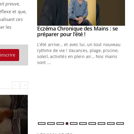
ait preuve,
éflexe et que,
alisant ces
er les
ale : et si on
Eczéma Chronique des Mains : se
Youtube
ube
Youtube
préparer pour l’été !
e diabète de type 2
L'été arrive… et avec lui, un tout nouveau
çues chez les
rythme de vie ! Vacances, plage, piscine,
'inscrire
ez les soignants.
soleil, activités en plein air… Nos mains
sont ...
Di
You
Le 
nom
dia
défi