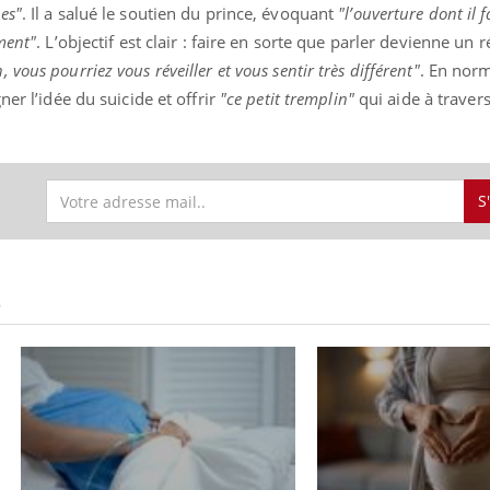
es"
. Il a salué le soutien du prince, évoquant
"l’ouverture dont il f
ment"
. L’objectif est clair : faire en sorte que parler devienne un r
 vous pourriez vous réveiller et vous sentir très différent"
. En norm
ner l’idée du suicide et offrir
"ce petit tremplin"
qui aide à travers
ence en fer : comprendre pour
Insuline & Charge ment
tube
Youtube
Youtube
Yout
venir
osait en parler??
gue, irritabilité, brouillard mental ou
En 2026, l'insuline dans l
e alopécie… Les symptômes de la
reste entourée d'idées re
S
nce en fer sont multiples ce qui la rend
patients comme parfois ch
S