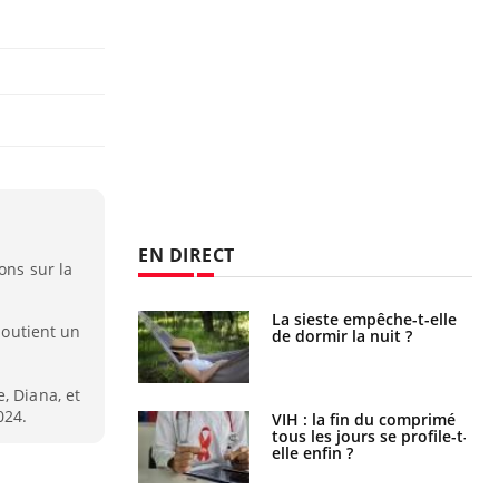
EN DIRECT
ons sur la
unya, dengue,
La sieste empêche-t-elle
 soutient un
e : que se passe-
de dormir la nuit ?
s le sud de la
, Diana, et
024.
icaments GLP-1
VIH : la fin du comprimé
t-ils aussi les os
tous les jours se profile-t-
elle enfin ?