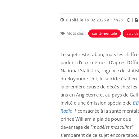
Publié le 19.02.2026 à 17h25
|
|
Mots clés :
santé mentale
suicide
Le sujet reste tabou, mais les chiffre
parlent d’eux-mêmes. D’après l’Offic
National Statistics, l’agence de stati
du Royaume-Uni, le suicide était en
la première cause de décès chez les
Hantavirus : un cas
détecté chez un touriste
ans en Angleterre et au pays de Gall
en France
Invité d’une émission spéciale de
BB
Radio 1
consacrée à la santé mentale
Mortalité infantile : un
prince William a plaidé pour que
rapport s’interroge sur
son taux élevé en France
davantage de
"modèles masculins"
s’emparent de ce sujet encore tabou,