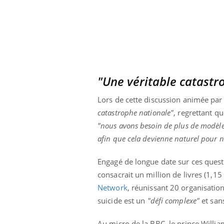
Grossesse à risque : ce jus
naturel attire l'attention
des chercheurs
"Une véritable catastr
Lors de cette discussion animée par G
catastrophe nationale"
, regrettant q
"nous avons besoin de plus de modèles
afin que cela devienne naturel pour 
Engagé de longue date sur ces quest
consacrait un million de livres (1,
Network
, réunissant 20 organisatio
suicide est un
"défi complexe"
et
san
Au micro de la BBC, le prince Willia