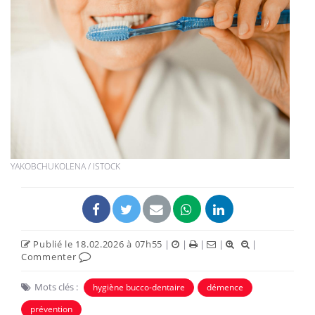
YAKOBCHUKOLENA / ISTOCK
Publié le 18.02.2026 à 07h55
|
|
|
|
|
Commenter
Mots clés :
hygiène bucco-dentaire
démence
prévention