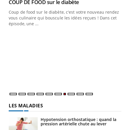
Youtube
cès
COUP DE FOOD sur le diabète
Youtube
Coup de food sur le diabète, c'est votre nouveau rendez-
 en
vous culinaire qui bouscule les idées reçues ! Dans cet
u
épisode, une ...
Qua
You
"Les
trav
DRH 
LES MALADIES
Hypotension orthostatique : quand la
pression artérielle chute au lever