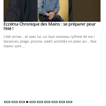
Eczéma Chronique des Mains : se préparer pour
Youtube
Youtube
l’été !
L'été arrive… et avec lui, un tout nouveau rythme de vie !
Vacances, plage, piscine, soleil, activités en plein air… Nos
mains sont ...
Youtube
Diabète & Ramadan 2026
U
Youtube
Yo
m
Le Ramadan approche, et, pour de nombreuses personnes
Un
atteintes de diabète, c'est une période de questions, de
ma
défis, mais ...
nu