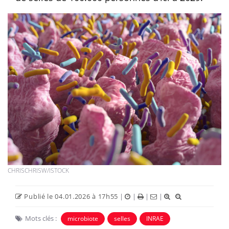
CHRISCHRISW/ISTOCK
Publié le 04.01.2026 à 17h55
|
|
|
|
Mots clés :
microbiote
selles
INRAE