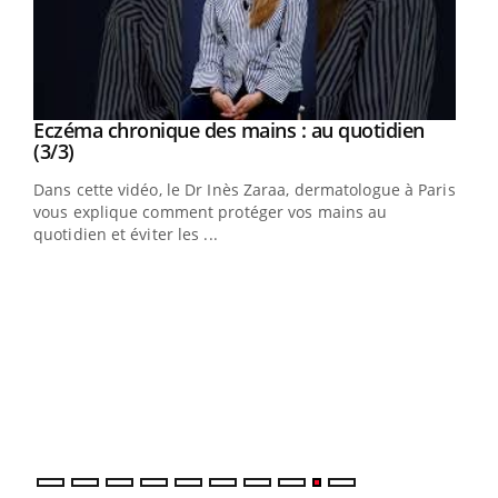
Youtube
al
Eczéma chronique des mains : au quotidien
Youtube
Youtube
(3/3)
au
Dans cette vidéo, le Dr Inès Zaraa, dermatologue à Paris,
,
vous explique comment protéger vos mains au
quotidien et éviter les ...
Ecz
You
(2/3
Une 
une 
une i