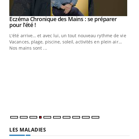
Eczéma Chronique des Mains : se préparer
Youtube
Youtube
pour l’été !
L'été arrive… et avec lui, un tout nouveau rythme de vie !
Vacances, plage, piscine, soleil, activités en plein air…
Nos mains sont ...
Dia
You
Le 
pers
ques
LES MALADIES