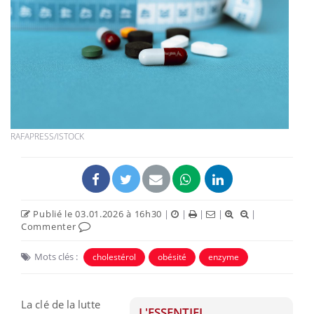
RAFAPRESS/ISTOCK
Publié le 03.01.2026 à 16h30
|
|
|
|
|
Commenter
Mots clés :
cholestérol
obésité
enzyme
La clé de la lutte
L'ESSENTIEL