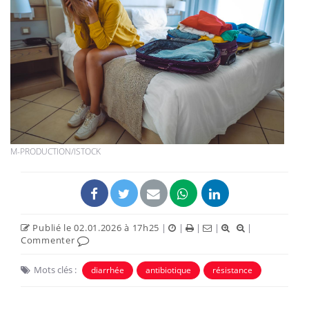
M-PRODUCTION/ISTOCK
Publié le 02.01.2026 à 17h25
|
|
|
|
|
Commenter
Mots clés :
diarrhée
antibiotique
résistance