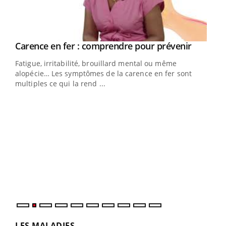
Youtube
Carence en fer : comprendre pour prévenir
Youtube
Fatigue, irritabilité, brouillard mental ou même
alopécie… Les symptômes de la carence en fer sont
multiples ce qui la rend ...
Insuline & Charge mentale : et si on osait en
Ecz
Youtube
You
Youtube
parler??
pour
En 2026, l'insuline dans le diabète de type 2 reste
L'ét
entourée d'idées reçues chez les patients comme
Vaca
parfois chez les soignants.
Nos 
LES MALADIES