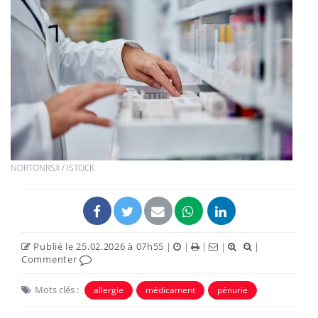
NORTONRSX / ISTOCK
Publié le 25.02.2026 à 07h55
|
|
|
|
|
Commenter
Mots clés :
allergie
médicament
pénurie