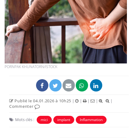
PORNPAK KHUNATORN/ISTOCK
Publié le 04.01.2026 à 10h25
|
|
|
|
|
Commenter
Mots clés :
mici
implant
Inflammation