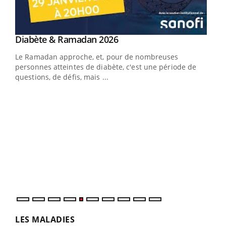
Youtube
Diabète & Ramadan 2026
Youtube
Le Ramadan approche, et, pour de nombreuses
vie !
personnes atteintes de diabète, c'est une période de
…
questions, de défis, mais ...
Un 
You
à l
Un é
mati
numé
LES MALADIES