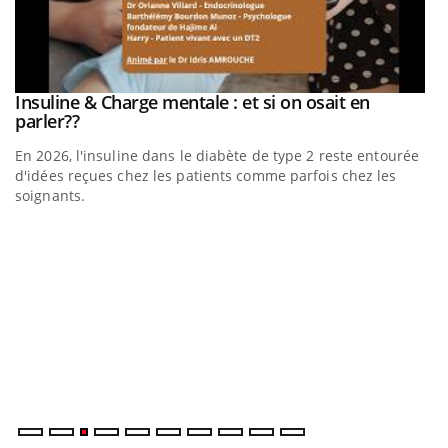
be
Insuline & Charge mentale : et si on osait en
Youtube
Youtube
parler??
En 2026, l'insuline dans le diabète de type 2 reste entourée
a
d'idées reçues chez les patients comme parfois chez les
soignants.
E
Yo
l’
L'
Va
ma