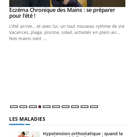
Eczéma Chronique des Mains : se préparer
Youtube
Youtube
pour l’été !
L'été arrive… et avec lui, un tout nouveau rythme de vie !
Vacances, plage, piscine, soleil, activités en plein air…
Nos mains sont ...
Dia
You
Le 
pers
ques
LES MALADIES
Hypotension orthostatique : quand la