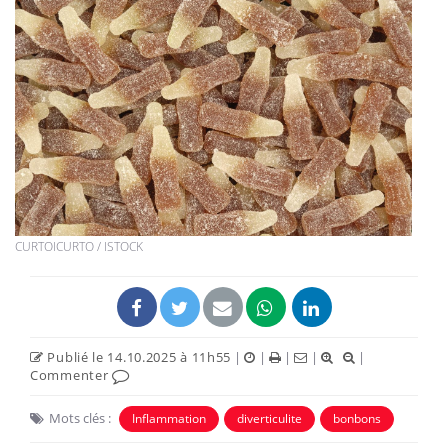
CURTOICURTO / ISTOCK
Publié le 14.10.2025 à 11h55
|
|
|
|
|
Commenter
Mots clés :
Inflammation
diverticulite
bonbons