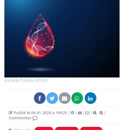
ALENA BUTUSAVA / ISTOCK
Publié le 06.01.2026 à 10h25
|
|
|
|
|
Commenter