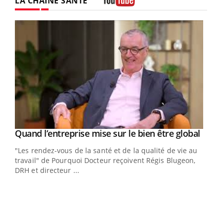
LA CHAÎNE SANTÉ
Youtube
Yout
Quand l’entreprise mise sur le bien être global
Youtube
ndez-
"Les rendez-vous de la santé et de la qualité de vie au
cet
travail" de Pourquoi Docteur reçoivent Régis Blugeon,
DRH et directeur ...
Ecz
You