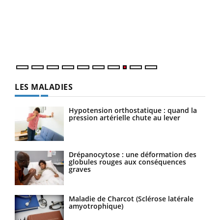
(3/3
Dans
vous
quot
LES MALADIES
Hypotension orthostatique : quand la
pression artérielle chute au lever
Drépanocytose : une déformation des
globules rouges aux conséquences
graves
Maladie de Charcot (Sclérose latérale
amyotrophique)