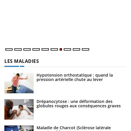
Q
Yo
"L
tr
di
LES MALADIES
Hypotension orthostatique : quand la
pression artérielle chute au lever
Drépanocytose : une déformation des
globules rouges aux conséquences graves
Maladie de Charcot (Sclérose latérale