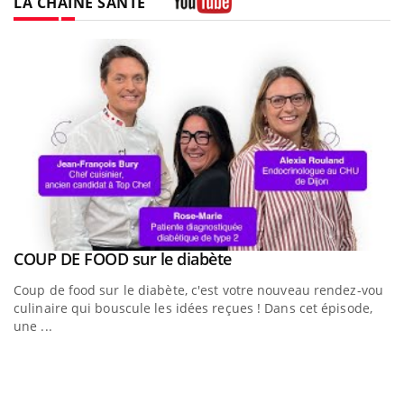
LA CHAÎNE SANTÉ
Youtube
Youtube
a
COUP DE FOOD sur le diabète
Youtube
Coup de food sur le diabète, c'est votre nouveau rendez-vous
culinaire qui bouscule les idées reçues ! Dans cet épisode,
une ...