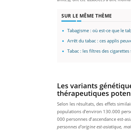
mut
air… Nos mains
défis, mais ...
sant
num
SUR LE MÊME THÈME
Tabagisme : où est-ce que le tab
Arrêt du tabac : ces applis peuv
Tabac : les filtres des cigarette
Les variants génétiqu
thérapeutiques potent
Selon les résultats, des effets simi
populations d’environ 130.000 pers
000 personnes d’ascendance est-asia
personnes d'origine est-asiatique, mai