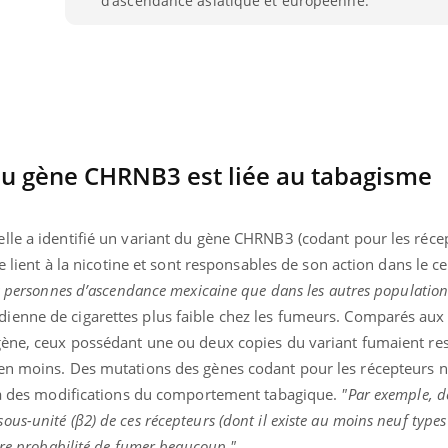
d’ascendance asiatique et européenne.
du gène CHRNB3 est liée au tabagisme
lle a identifié un variant du gène CHRNB3 (codant pour les réce
se lient à la nicotine et sont responsables de son action dans le c
s personnes d’ascendance mexicaine que dans les autres population
ienne de cigarettes plus faible chez les fumeurs. Comparés aux
 gène, ceux possédant une ou deux copies du variant fumaient r
« jumeau numérique » pour
tube
en moins. Des mutations des gènes codant pour les récepteurs n
iliter l’accès à la médecine
s à des modifications du comportement tabagique.
"Par exemple, d
Youtube
ventive
s-unité (β2) de ces récepteurs (dont il existe au moins neuf types
établissement lié à un groupe
dre probabilité de fumer beaucoup."