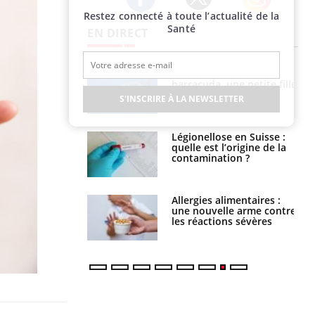
Restez connecté à toute l’actualité de la
Twitter
Facebook
Instagram
Santé
EN DIRECT
Mordue par un
Comment gérer le
barracuda, une petite fille
sommeil des enfants en
secourue grâce à un
vacances ?
S'INSCRIRE À LA NEWSLETTER
réflexe essentiel
Légionellose en Suisse :
Bilan prévention : ce que
quelle est l’origine de la
les kinés pourront
contamination ?
bientôt faire
Allergies alimentaires :
TDAH : quel est ce
une nouvelle arme contre
traitement autorisé aux
les réactions sévères
États-Unis ?