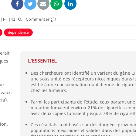
|
|
|
Commenter
dépendance
erait
L'ESSENTIEL
ques
Des chercheurs ont identifié un variant du gène 
e
une sous unité des récepteurs nicotiniques dans l
ue
est lié à une consommation quotidienne de cigaret
chez les fumeurs.
avaux,
tifs
Parmi les participants de l’étude, ceux portant une
mutation fumaient environ 21 % de cigarettes en m
avec deux copies fumaient jusqu’à 78 % de cigaret
ion.
Ces résultats sont basés sur des données provena
populations mexicaines et validés dans des popula