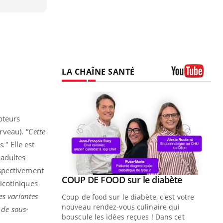
LA CHAÎNE SANTÉ
Youtube
pteurs
erveau).
"Cette
s."
Elle est
 adultes
espectivement
Youtube
COUP DE FOOD sur le diabète
Quand l’entreprise mise sur le bien
Youtube
Youtube
icotiniques
Youtube
être global
es variantes
Coup de food sur le diabète, c'est votre
"Les rendez-vous de la santé et de la
nouveau rendez-vous culinaire qui
 de sous-
qualité de vie au travail" de Pourquoi
bouscule les idées reçues ! Dans cet