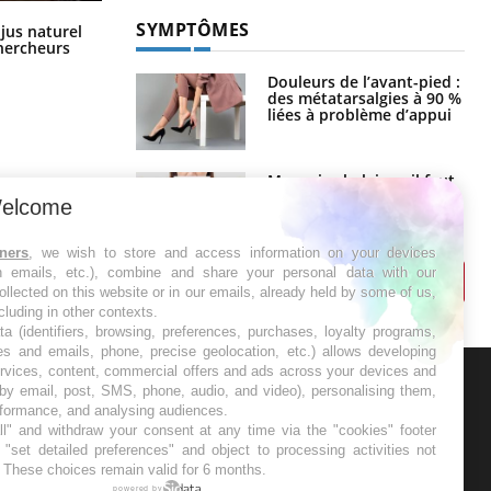
Comment oublier les écrans en
SYMPTÔMES
 jus naturel
vacances ?
chercheurs
Douleurs de l’avant-pied :
des métatarsalgies à 90 %
liées à problème d’appui
Mauvaise haleine : il faut
améliorer l’hygiène
elcome
bucco-dentaire
tners
, we wish to store and access information on your devices
in emails, etc.), combine and share your personal data with our
ollected on this website or in our emails, already held by some of us,
ncluding in other contexts.
ta (identifiers, browsing, preferences, purchases, loyalty programs,
es and emails, phone, precise geolocation, etc.) allows developing
ervices, content, commercial offers and ads across your devices and
 by email, post, SMS, phone, audio, and video), personalising them,
ER
rformance, and analysing audiences.
l" and withdraw your consent at any time via the "cookies" footer
"set detailed preferences" and object to processing activities not
s les semaines les meilleures
. These choices remain valid for 6 months.
powered by