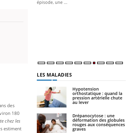
Docteur reçoivent Régis Blugeon, DRH et
épisode, une ...
directeur ...
Ec
You
quo
Dan
der
com
et é
LES MALADIES
Hypotension
orthostatique : quand la
pression artérielle chute
au lever
ans des
viron 180
Drépanocytose : une
déformation des globules
te chez les
rouges aux conséquences
rs estiment
graves