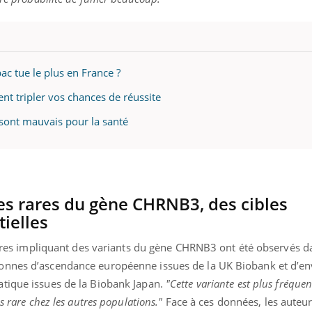
ualiste innove en matière de bilan de
é : l'utilisation d'un « jumeau
érique » permet ...
ac tue le plus en France ?
ent tripler vos chances de réussite
s sont mauvais pour la santé
es rares du gène CHRNB3, des cibles
ielles
laires impliquant des variants du gène CHRNB3 ont été observés d
onnes d’ascendance européenne issues de la UK Biobank et d’en
tique issues de la Biobank Japan.
"Cette variante est plus fréquen
s rare chez les autres populations."
Face à ces données, les auteu