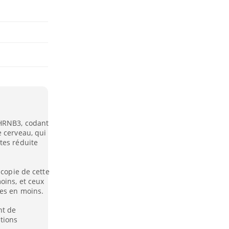
CHRNB3, codant
e cerveau, qui
tes réduite
 copie de cette
oins, et ceux
tes en moins.
nt de
tions