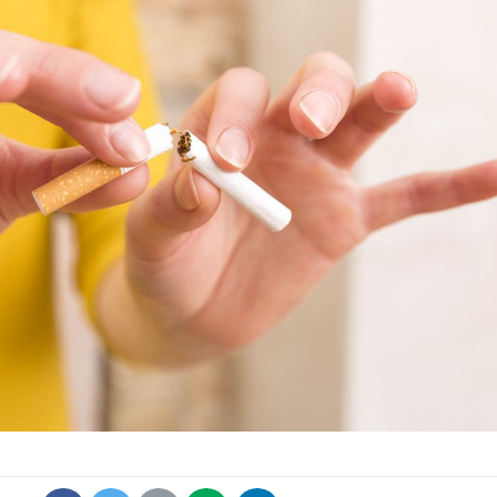
Grossesse et chaleur : ce
que dit la science
Le smartphone nuit-il à
l'apprentissage de la
lecture ?
Mordue par une tique en
vacances, elle reste dans
le coma pendant 42 jours