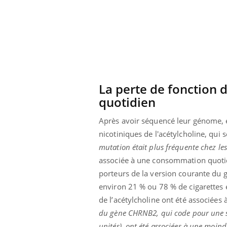
La perte de fonction 
quotidien
Après avoir séquencé leur génome, e
nicotiniques de l'acétylcholine, qui 
mutation était plus fréquente chez le
associée à une consommation quotid
porteurs de la version courante du
Youtube
 Mains : se
Diabète & Ramadan 2026
Un 
Youtube
You
environ 21 % ou 78 % de cigarettes 
outube
fac
de l’acétylcholine ont été associée
Le Ramadan approche, et, pour de
pré
un tout nouveau
nombreuses personnes atteintes de
du gène CHRNB2, qui code pour une sou
Un 
lage, piscine,
diabète, c'est une période de questions, de
unités), ont été associées à une moin