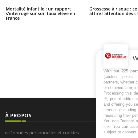
Mortalité infantile : un rapport
Grossesse à risque : ce
s’interroge sur son taux élevé en
attire l'attention des 
France
W
With our 225
par
(cookies, pixels 
partners, whether c
or obtained later, i
Processing this da
IP, postal address
and offering you s
screens (including
À PROPOS
NEWSLETT
measuring their pe
You can "accept al
link
. You can also 
Recevez toute
Données personnelles et cookies
subject to consent
infos santé