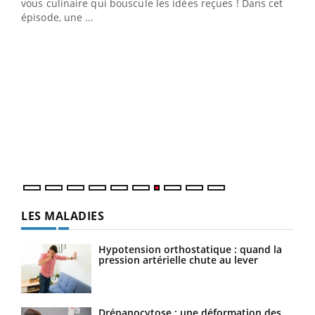
vous culinaire qui bouscule les idées reçues ! Dans cet
travail" de Pourquoi Docteur reçoivent Régis Blugeon,
épisode, une ...
DRH et directeur ...
Ecz
You
(3/3
Dans
vous
quot
LES MALADIES
Hypotension orthostatique : quand la
pression artérielle chute au lever
Drépanocytose : une déformation des