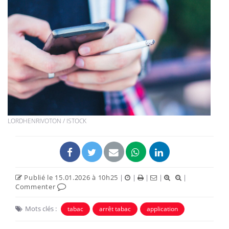
LORDHENRIVOTON / ISTOCK
Publié le 15.01.2026 à 10h25
|
|
|
|
|
Commenter
Mots clés :
tabac
arrêt tabac
application