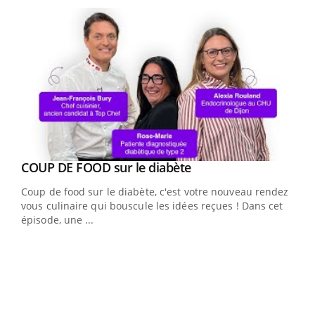
Youtube
cès
COUP DE FOOD sur le diabète
Youtube
Coup de food sur le diabète, c'est votre nouveau rendez-
 en
vous culinaire qui bouscule les idées reçues ! Dans cet
u
épisode, une ...
Qua
You
"Les