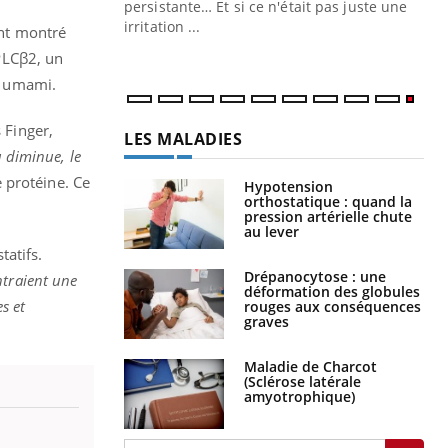
ins au quotidien
persistante… Et si ce n'était pas juste une
irritation ...
ont montré
PLCβ2, un
et umami.
 Finger,
LES MALADIES
u diminue, le
e protéine. Ce
Hypotension
orthostatique : quand la
pression artérielle chute
au lever
atifs.
Drépanocytose : une
ntraient une
déformation des globules
s et
rouges aux conséquences
graves
Maladie de Charcot
(Sclérose latérale
amyotrophique)