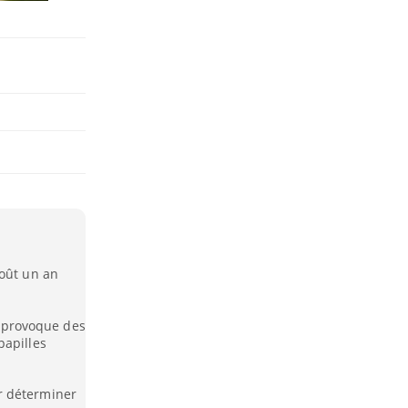
goût un an
on provoque des
papilles
r déterminer