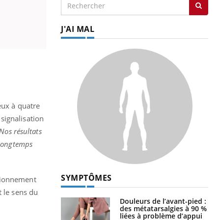
J'AI MAL
eux à quatre
signalisation
Nos résultats
 longtemps
SYMPTÔMES
ctionnement
t le sens du
Douleurs de l’avant-pied :
des métatarsalgies à 90 %
liées à problème d’appui