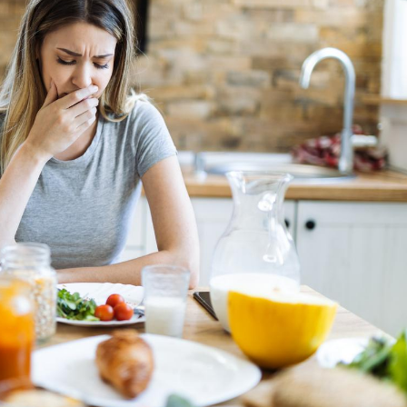
Comment
pendant
Hantavir
détecté 
en Fran
Mortalit
rapport 
son tau