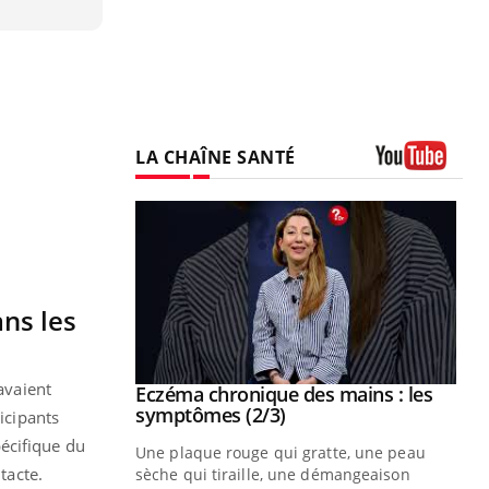
LA CHAÎNE SANTÉ
Youtube
ns les
 avaient
 mains : au
Eczéma chronique des mains : les
Youtube
be
Youtube
symptômes (2/3)
icipants
écifique du
ès Zaraa,
Une plaque rouge qui gratte, une peau
tacte.
us explique
sèche qui tiraille, une démangeaison