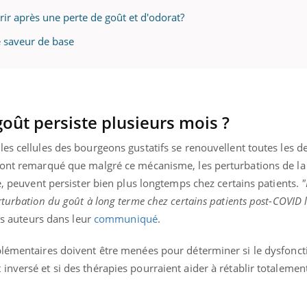
ir après une perte de goût et d'odorat?
e saveur de base
goût persiste plusieurs mois ?
es cellules des bourgeons gustatifs se renouvellent toutes les d
 ont remarqué que malgré ce mécanisme, les perturbations de la 
re, peuvent persister bien plus longtemps chez certains patients.
"
rturbation du goût à long terme chez certains patients post-COVID
es auteurs dans leur
communiqué
.
pplémentaires doivent être menées pour déterminer si le dysfon
nversé et si des thérapies pourraient aider à rétablir totalemen