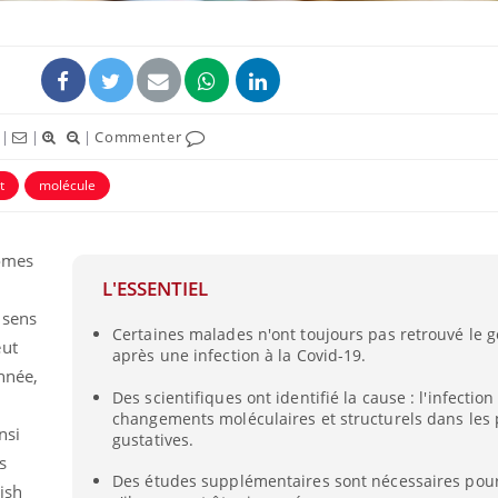
|
|
|
Commenter
t
molécule
tômes
L'ESSENTIEL
 sens
Certaines malades n'ont toujours pas retrouvé le 
eut
après une infection à la Covid-19.
année,
Des scientifiques ont identifié la cause : l'infecti
changements moléculaires et structurels dans les 
nsi
gustatives.
s
Des études supplémentaires sont nécessaires pou
ish