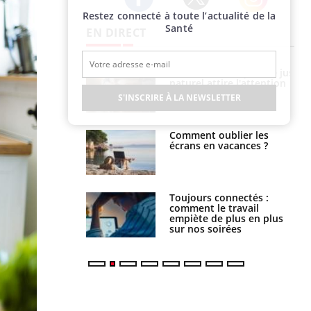
Restez connecté à toute l’actualité de la
Twitter
Facebook
Instagram
Santé
EN DIRECT
 éviter une otite
Grossesse à risque : ce jus
 les vacances ?
naturel attire l'attention
des chercheurs
S'INSCRIRE À LA NEWSLETTER
us : un cas
Comment oublier les
chez un touriste
écrans en vacances ?
ce
é infantile : un
Toujours connectés :
s’interroge sur
comment le travail
x élevé en France
empiète de plus en plus
sur nos soirées