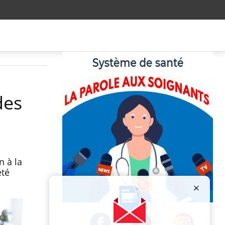
des
n à la
été
Publicité