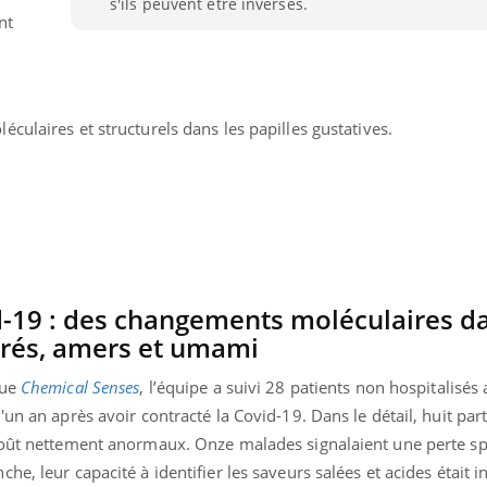
s'ils peuvent être inversés.
nt
culaires et structurels dans les papilles gustatives.
d-19 : des changements moléculaires da
crés, amers et umami
vue
Chemical Senses
, l’équipe a suivi 28 patients non hospitalisés
nd l’entreprise mise sur le bien
Eczéma chronique des
tube
Youtube
Youtube
Youtu
e global
quotidien (3/3)
un an après avoir contracté la Covid-19. Dans le détail, huit part
goût nettement anormaux. Onze malades signalaient une perte sp
 rendez-vous de la santé et de la
Dans cette vidéo, le Dr In
e, leur capacité à identifier les saveurs salées et acides était in
ité de vie au travail" de Pourquoi
dermatologue à Paris, vo