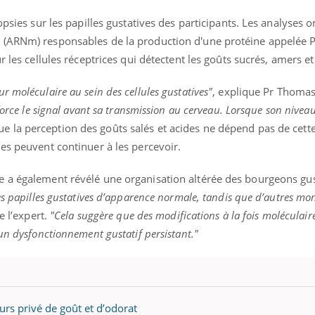
teur reçoivent Régis Blugeon, DRH et
comment protéger vos ma
cteur ...
et éviter les ...
opsies sur les papilles gustatives des participants. Les analyses 
 (ARNm) responsables de la production d'une protéine appelée 
r les cellules réceptrices qui détectent les goûts sucrés, amers 
 moléculaire au sein des cellules gustatives"
, explique Pr Thomas
force le signal avant sa transmission au cerveau. Lorsque son nivea
que la perception des goûts salés et acides ne dépend pas de cett
es peuvent continuer à les percevoir.
 a également révélé une organisation altérée des bourgeons gust
es papilles gustatives d’apparence normale, tandis que d’autres mo
e l’expert.
"Cela suggère que des modifications à la fois moléculaire
un dysfonctionnement gustatif persistant."
urs privé de goût et d’odorat