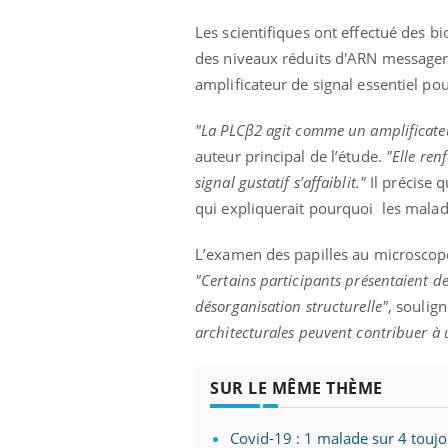
ère de bilan de
Doc
épisode, une ...
« jumeau
dire
Les scientifiques ont effectué des bi
des niveaux réduits d'ARN messager
amplificateur de signal essentiel pou
"La PLCβ2 agit comme un amplificateur
auteur principal de l’étude.
"Elle ren
signal gustatif s’affaiblit."
Il précise 
qui expliquerait pourquoi les malad
L’examen des papilles au microscope
"Certains participants présentaient d
désorganisation structurelle"
, soulign
architecturales peuvent contribuer à 
SUR LE MÊME THÈME
Covid-19 : 1 malade sur 4 toujo