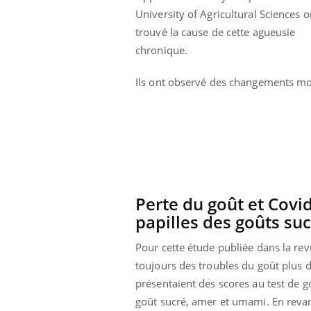
University of Agricultural Sciences o
trouvé la cause de cette agueusie
chronique.
Ils ont observé des changements molé
Perte du goût et Covi
papilles des goûts su
Pour cette étude publiée dans la re
Youtube
ue » pour
COUP DE FOOD sur le diabète
Qua
Youtube
You
médecine
êtr
toujours des troubles du goût plus d'
Coup de food sur le diabète, c'est votre
présentaient des scores au test de 
"Les
nouveau rendez-vous culinaire qui
goût sucré, amer et umami. En revanch
 groupe
qual
bouscule les idées reçues ! Dans cet