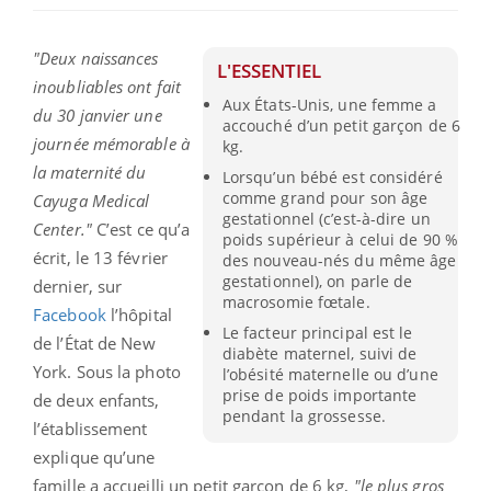
"Deux naissances
L'ESSENTIEL
inoubliables ont fait
Aux États-Unis, une femme a
du 30 janvier une
accouché d’un petit garçon de 6
journée mémorable à
kg.
la maternité du
Lorsqu’un bébé est considéré
comme grand pour son âge
Cayuga Medical
gestationnel (c’est-à-dire un
Center."
C’est ce qu’a
poids supérieur à celui de 90 %
écrit, le 13 février
des nouveau-nés du même âge
gestationnel), on parle de
dernier, sur
macrosomie fœtale.
Facebook
l’hôpital
Le facteur principal est le
de l’État de New
diabète maternel, suivi de
York. Sous la photo
l’obésité maternelle ou d’une
prise de poids importante
de deux enfants,
pendant la grossesse.
l’établissement
explique qu’une
famille a accueilli un petit garçon de 6 kg,
"le plus gros