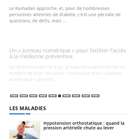
Youtube
à la médecine préventive
Un établissement lié à un groupe mutualiste innove en
e
matière de bilan de santé : l'utilisation d'un « jumeau
numérique » permet ...
COU
You
Coup
vous
épis
LES MALADIES
Hypotension orthostatique : quand la
pression artérielle chute au lever