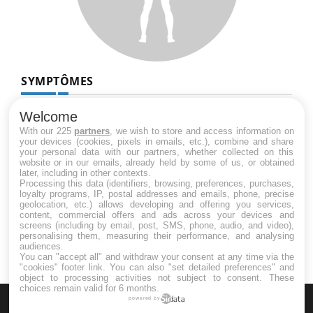
SYMPTÔMES
Douleurs de l’avant-pied : des
Welcome
métatarsalgies à 90 % liées à problème
With our 225
partners
, we wish to store and access information on
d’appui
your devices (cookies, pixels in emails, etc.), combine and share
your personal data with our partners, whether collected on this
website or in our emails, already held by some of us, or obtained
later, including in other contexts.
Mauvaise haleine : il faut améliorer
Processing this data (identifiers, browsing, preferences, purchases,
l’hygiène bucco-dentaire
loyalty programs, IP, postal addresses and emails, phone, precise
geolocation, etc.) allows developing and offering you services,
content, commercial offers and ads across your devices and
screens (including by email, post, SMS, phone, audio, and video),
personalising them, measuring their performance, and analysing
audiences.
You can "accept all" and withdraw your consent at any time via the
"cookies" footer link
. You can also "set detailed preferences" and
object to processing activities not subject to consent. These
choices remain valid for 6 months.
powered by