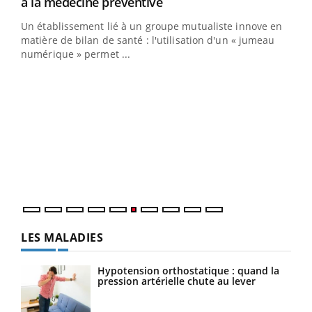
Youtube
à la médecine préventive
Un établissement lié à un groupe mutualiste innove en
e
matière de bilan de santé : l'utilisation d'un « jumeau
numérique » permet ...
COU
You
Coup
vous
épis
LES MALADIES
Hypotension orthostatique : quand la
pression artérielle chute au lever