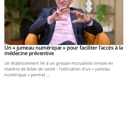
Un « jumeau numérique » pour faciliter l’accès à la
Youtube
Youtube
médecine préventive
Un établissement lié à un groupe mutualiste innove en
matière de bilan de santé : l'utilisation d'un « jumeau
numérique » permet ...
C
Yo
Co
cu
un