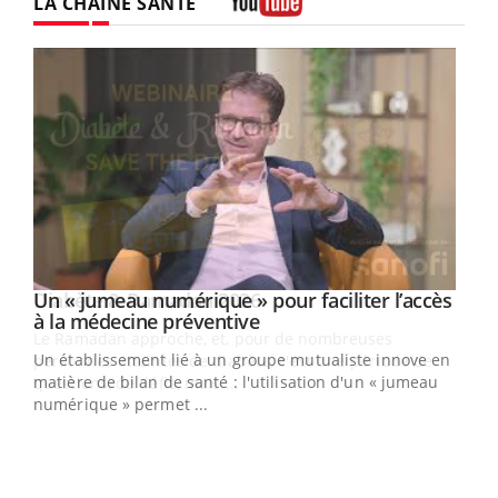
LA CHAÎNE SANTÉ
Youtube
Un « jumeau numérique » pour faciliter l’accès
Youtube
Youtube
à la médecine préventive
Un établissement lié à un groupe mutualiste innove en
e
matière de bilan de santé : l'utilisation d'un « jumeau
numérique » permet ...
COU
You