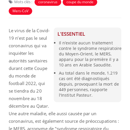
Mots clés :
coronavirus
coupe du monde
Mers-CoV
Le virus de la Covid-
L'ESSENTIEL
19 n’est pas le seul
Il n’existe aucun traitement
coronavirus qui va
contre le syndrome respiratoire
inquiéter les
du Moyen-Orient, le MERS,
apparu pour la première il y a
autorités sanitaires
10 ans en Arabie Saoudite.
durant cette Coupe
Au total dans le monde, 1.219
du monde de
cas ont été diagnostiqués
football 2022, qui
depuis, provoquant la mort de
449 personnes, rapporte
se tiendra du 20
l'Institut Pasteur.
novembre au 18
décembre au Qatar.
Une autre maladie, elle aussi causée par un
coronavirus, est également source de préoccupations :
le MERS, acronyme de "syndrome respiratoire du