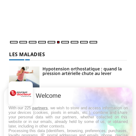
Coup
vous
épis
LES MALADIES
Hypotension orthostatique : quand la
pression artérielle chute au lever
Welcome
Drépanocytose : une déformation des
globules rouges aux conséquences
graves
With our 225
partners
, we wish to store and access information on
your devices (cookies, pixels in emails, etc.), combine and share
your personal data with our partners, whether collected on this
website or in our emails, already held by some of us, or obtained
Maladie de Charcot (Sclérose latérale
later, including in other contexts.
amyotrophique)
Processing this data (identifiers, browsing, preferences, purchases,
loyalty programs, IP, postal addresses and emails, phone, precise