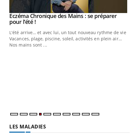
Eczéma Chronique des Mains : se préparer
Youtube
Youtube
pour l’été !
L'été arrive… et avec lui, un tout nouveau rythme de vie !
Vacances, plage, piscine, soleil, activités en plein air…
Nos mains sont ...
Dia
You
Le 
pers
ques
LES MALADIES