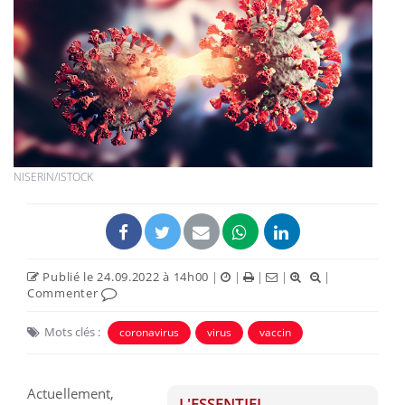
NISERIN/ISTOCK
Publié le 24.09.2022 à 14h00
|
|
|
|
|
Commenter
Mots clés :
coronavirus
virus
vaccin
Actuellement,
L'ESSENTIEL