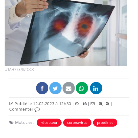
UTAH778/ISTOCK
Publié le 12.02.2023 à 12h30
|
|
|
|
|
Commenter
Mots clés :
récepteur
coronavirus
protéines