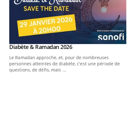
Youtube
Diabète & Ramadan 2026
Youtube
Le Ramadan approche, et, pour de nombreuses
personnes atteintes de diabète, c'est une période de
questions, de défis, mais ...
Un « jumeau numérique » pour faciliter l’accès
COU
Youtube
You
Youtube
à la médecine préventive
Coup
Un établissement lié à un groupe mutualiste innove en
vous
matière de bilan de santé : l'utilisation d'un « jumeau
épis
numérique » permet ...