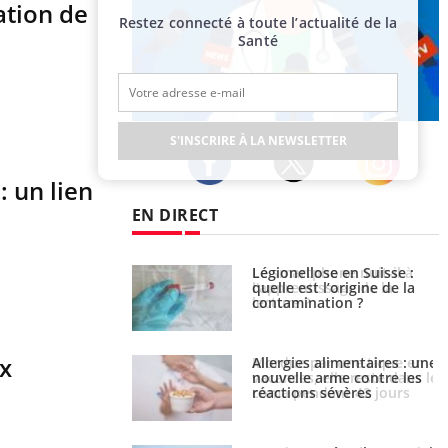
ation de
Restez connecté à toute l’actualité de la
Santé
Publicité
S'INSCRIRE À LA NEWSLETTER
 un lien
Twitter
Facebook
Instagram
EN DIRECT
phone nuit-il à
Légionellose en Suisse :
tissage de la
quelle est l’origine de la
?
contamination ?
ux
par une tique en
Allergies alimentaires : une
, elle reste dans le
nouvelle arme contre les
ndant 42 jours
réactions sévères