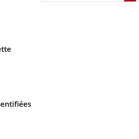
ette
entifiées