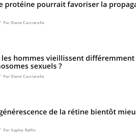
e protéine pourrait favoriser la propag
Par Diane Cacciarella
les hommes vieillissent différemment :
mosomes sexuels ?
Par Diane Cacciarella
Le Viagra pourrait-il freiner
Le smart
la propagation du cancer ?
l'appren
lecture 
égénérescence de la rétine bientôt mie
Pourquoi manger moins de
Mordue 
protéines pourrait
vacances
finalement être bénéfique
coma pe
Par Sophie Raffin