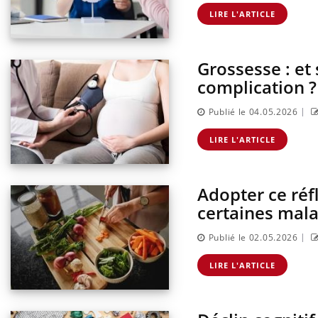
pêche-t-elle de
Fortes chaleurs : pourquoi
it ?
le risque de noyade
LIRE L'ARTICLE
grimpe-t-il ?
Grossesse : et 
complication ?
|
Publié le 04.05.2026
LIRE L'ARTICLE
Adopter ce réf
certaines mala
|
Publié le 02.05.2026
LIRE L'ARTICLE