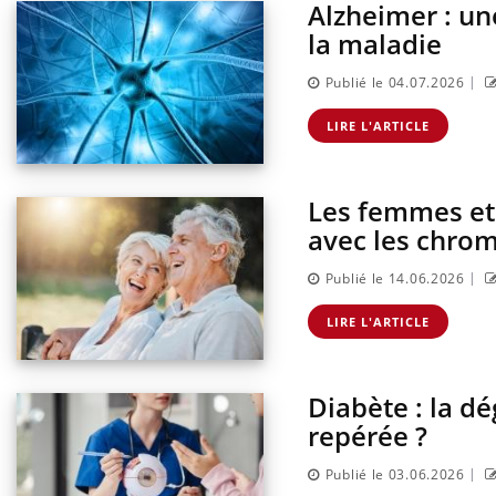
Alzheimer : un
la maladie
|
Publié le 04.07.2026
LIRE L'ARTICLE
Les femmes et 
avec les chro
|
Publié le 14.06.2026
ments GLP-1
VIH : la fin du comprimé
 aussi les os ?
tous les jours se profile-t-
LIRE L'ARTICLE
elle enfin ?
Diabète : la d
rus : ce qui
Pourquoi votre ventre
la prise en
gâche-t-il les premiers
repérée ?
 femmes
jours de vos vacances ?
|
Publié le 03.06.2026