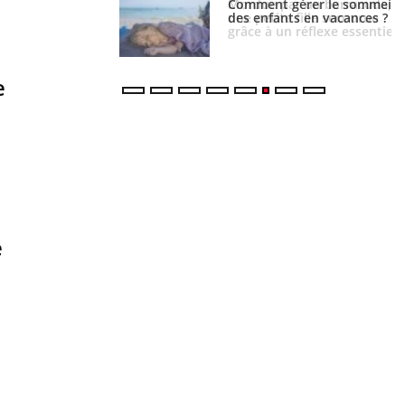
par un barracuda,
Comment gérer le sommeil
te fille secourue
des enfants en vacances ?
un réflexe essentiel
e
e