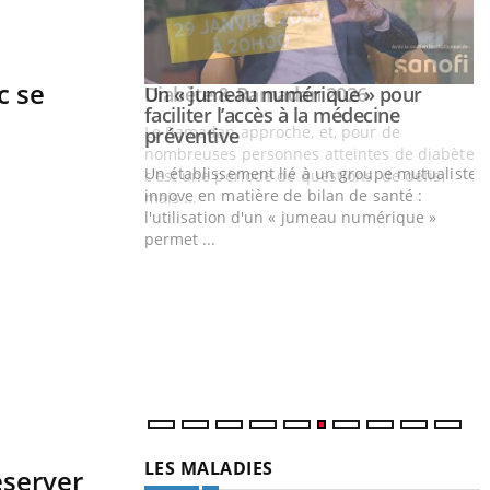
c se
Youtube
026
Un « jumeau numérique » pour
Youtube
faciliter l’accès à la médecine
 pour de
Youtube
préventive
eintes de diabète,
Un établissement lié à un groupe mutualiste
ions, de défis,
innove en matière de bilan de santé :
l'utilisation d'un « jumeau numérique »
permet ...
Y
C
n
l
LES MALADIES
éserver