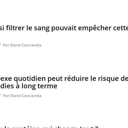
Grossesse et chaleur : ce
Mordue 
que dit la science
une peti
grâce à 
si filtrer le sang pouvait empêcher cett
Par Diane Cacciarella
lexe quotidien peut réduire le risque d
dies à long terme
Par Diane Cacciarella