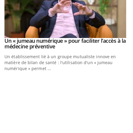
Un « jumeau numérique » pour faciliter l’accès à la
Youtube
Youtube
médecine préventive
Un établissement lié à un groupe mutualiste innove en
matière de bilan de santé : l'utilisation d'un « jumeau
numérique » permet ...
C
Yo
Co
cu
un