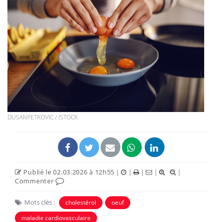
DUSANPETKOVIC / ISTOCK
Publié le 02.03.2026 à 12h55
|
|
|
|
|
Commenter
Mots clés :
cholestérol
oeuf
maladie cardiovasculaire