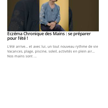
Eczéma Chronique des Mains : se préparer
Youtube
Youtube
pour l’été !
L'été arrive… et avec lui, un tout nouveau rythme de vie !
Vacances, plage, piscine, soleil, activités en plein air…
Nos mains sont ...
Dia
You
Le 
pers
ques