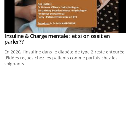
Insuline & Charge mentale : et si on osait en
Youtube
Youtube
parler??
En 2026, l'insuline dans le diabète de type 2 reste entourée
d'idées reçues chez les patients comme parfois chez les
soignants.
E
Yo
l’
L'
Va
ma