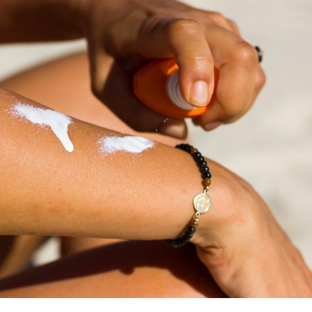
Syndrome métabolique :
Mortalit
quels sont les meilleurs
rapport 
exercices physiques ?
son tau
Comment éviter une otite
Grossess
pendant les vacances ?
naturel 
des che
Hantavirus : un cas
Comment
détecté chez un touriste
écrans 
en France