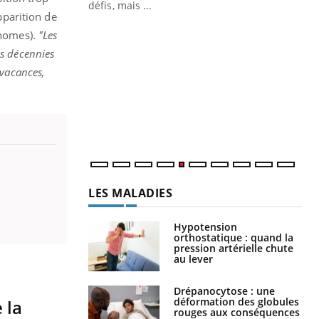
 air… Nos mains
défis, mais ...
pparition de
Un
You
inomes).
"Les
fac
es décennies
pr
 vacances,
Un 
mut
san
num
LES MALADIES
Hypotension
orthostatique : quand la
pression artérielle chute
au lever
Drépanocytose : une
déformation des globules
 la
rouges aux conséquences