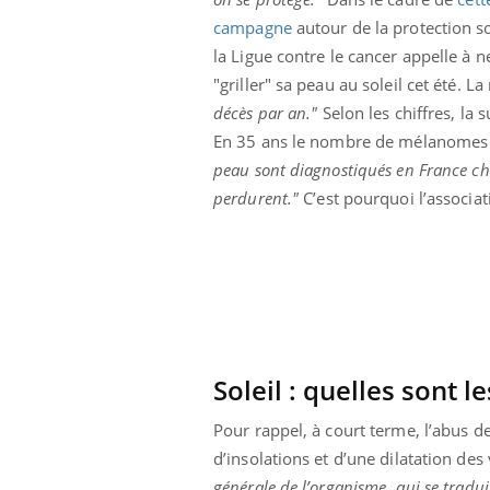
campagne
autour de la protection so
la Ligue contre le cancer appelle à n
"griller" sa peau au soleil cet été. La
décès par an."
Selon les chiffres, la 
En 35 ans le nombre de mélanomes 
peau sont diagnostiqués en France c
perdurent."
C’est pourquoi l’associat
Carence en fer : comprendre pour
Youtube
Youtube
prévenir
Fatigue, irritabilité, brouillard mental ou
même alopécie… Les symptômes de la
carence en fer sont multiples ce qui la rend
...
Soleil : quelles sont 
 Mains :
Ins
You
Youtube
osa
Pour rappel, à court terme, l’abus de 
aciles à aborder...
En 2
d’insolations et d’une dilatation des
poser des
rest
générale de l’organisme, qui se tradui