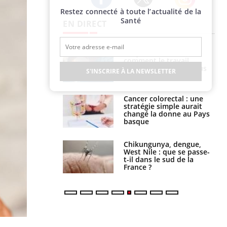
Restez connecté à toute l’actualité de la
Twitter
Facebook
Instagram
Santé
EN DIRECT
é infantile : un
Toujours connectés :
s’interroge sur
comment le travail
x élevé en France
empiète de plus en plus
S'INSCRIRE À LA NEWSLETTER
sur nos soirées
e à risque : ce jus
Cancer colorectal : une
attire l'attention
stratégie simple aurait
rcheurs
changé la donne au Pays
basque
 oublier les
Chikungunya, dengue,
en vacances ?
West Nile : que se passe-
t-il dans le sud de la
France ?