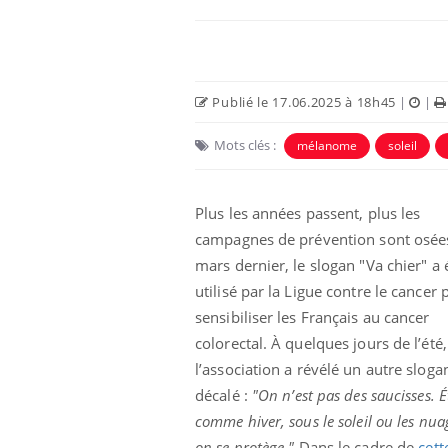
Publié le 17.06.2025 à 18h45
|
|
Mots clés :
mélanome
soleil
Plus les années passent, plus les
campagnes de prévention sont osée
mars dernier, le slogan "Va chier" a 
utilisé par la Ligue contre le cancer 
sensibiliser les Français au cancer
colorectal. À quelques jours de l’été,
l’association a révélé un autre sloga
décalé :
"On n’est pas des saucisses. É
comme hiver, sous le soleil ou les nua
on se protège."
Dans le cadre de
cett