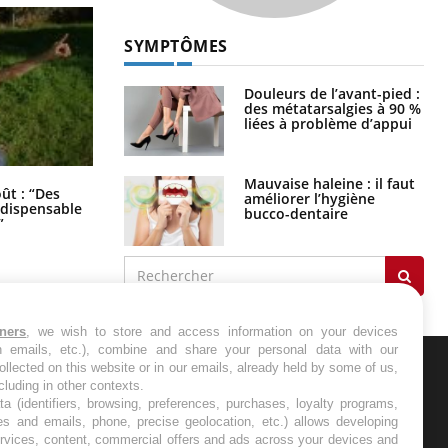
SYMPTÔMES
Douleurs de l’avant-pied :
des métatarsalgies à 90 %
liées à problème d’appui
Mauvaise haleine : il faut
Les troubles du sommeil modifient
oût : “Des
améliorer l’hygiène
votre cerveau !
indispensable
bucco-dentaire
”
tners
, we wish to store and access information on your devices
in emails, etc.), combine and share your personal data with our
ollected on this website or in our emails, already held by some of us,
ncluding in other contexts.
ER
ta (identifiers, browsing, preferences, purchases, loyalty programs,
es and emails, phone, precise geolocation, etc.) allows developing
ervices, content, commercial offers and ads across your devices and
s les semaines les meilleures