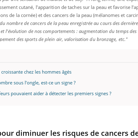
ients comme parfois chez les soignants.
soleil, activités en plein
lissement cutané, l’apparition de taches sur la peau et favorise l’a
sont ...
ations de la cornée) et des cancers de la peau (mélanomes et carc
 du nombre de cancers de la peau enregistrée au cours des dernièr
on et l’évolution de nos comportements : augmentation du temps des
ppement des sports de plein air, valorisation du bronzage, etc."
 croissante chez les hommes âgés
mbre sous l’ongle, est-ce un signe ?
ffeurs pouvaient aider à détecter les premiers signes ?
pour diminuer les risques de cancers de