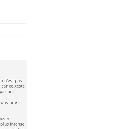
n n'est pas
 car ce geste
 par an."
t dus une
poser
 plus intense