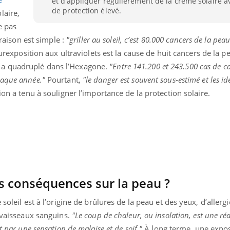
et d’appliquer régulièrement de la crème solaire a
de protection élevé.
laire,
e pas
 raison est simple :
"griller au soleil, c’est 80.000 cancers de la pea
surexposition aux ultraviolets est la cause de huit cancers de la p
a quadruplé dans l’Hexagone.
"Entre 141.200 et 243.500 cas de ca
haque année."
Pourtant,
"le danger est souvent sous-estimé et les id
ion a tenu à souligner l’importance de la protection solaire.
les conséquences sur la peau ?
uline & Charge mentale : et si on
Eczéma Chronique des
tube
Youtube
Youtube
Y
it en parler??
préparer pour l’été !
soleil est à l’origine de brûlures de la peau et des yeux, d’allergi
026, l'insuline dans le diabète de type 2
L'été arrive… et avec lui,
 vaisseaux sanguins.
"Le coup de chaleur, ou insolation, est une ré
e entourée d'idées reçues chez les
rythme de vie ! Vacances, 
t par une sensation de malaise et de soif."
À long terme, une expos