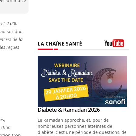
vec un indice
u et 2.000
eau sur dix.
ncers de la
LA CHAÎNE SANTÉ
ées reçues
Youtube
Youtube
 Mains : se
Diabète & Ramadan 2026
Youtube
outube
es,
Le Ramadan approche, et, pour de
 un tout nouveau
nombreuses personnes atteintes de
action
plage, piscine,
diabète, c'est une période de questions, de
ition trop