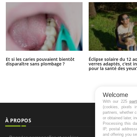
Et si les caries pouvaient bientôt
Éclipse solaire du 12 a
disparaître sans plombage ?
verres adaptés, c'est 
pour la santé des yeux
Welcome
With our 225
par
(cookies, pixels 
partners, whether c
or obtained later, i
À PROPOS
NEWSLETT
Processing this da
IP, postal address
and offering you s
Recevez toute