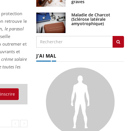
graves
 protection
Maladie de Charcot
(Sclérose latérale
on retrouve le
amyotrophique)
n, le parasol
seille
en outremer et
uvrants et
J'AI MAL
 crème solaire
 toutes les
'inscrire