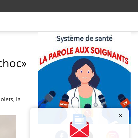
«choc»
lets, la
Publicité