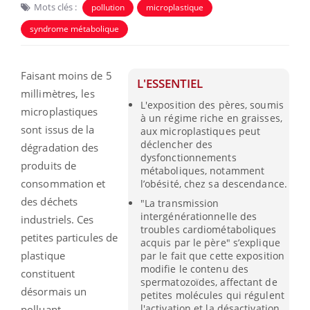
Mots clés :
pollution
microplastique
syndrome métabolique
Faisant moins de 5
L'ESSENTIEL
millimètres, les
L'exposition des pères, soumis
microplastiques
à un régime riche en graisses,
sont issus de la
aux microplastiques peut
déclencher des
dégradation des
dysfonctionnements
produits de
métaboliques, notamment
consommation et
l’obésité, chez sa descendance.
des déchets
"La transmission
intergénérationnelle des
industriels. Ces
troubles cardiométaboliques
petites particules de
acquis par le père" s’explique
plastique
par le fait que cette exposition
modifie le contenu des
constituent
spermatozoïdes, affectant de
désormais un
petites molécules qui régulent
l'activation et la désactivation
polluant