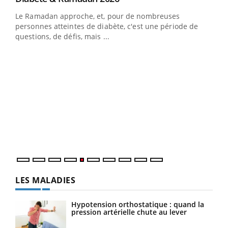
Le Ramadan approche, et, pour de nombreuses
vie !
personnes atteintes de diabète, c'est une période de
…
questions, de défis, mais ...
Un 
You
à l
Un é
mati
numé
LES MALADIES
Hypotension orthostatique : quand la
pression artérielle chute au lever