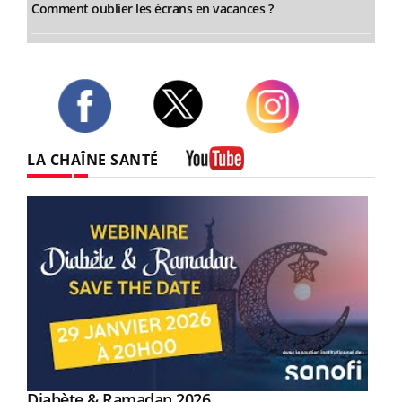
Comment oublier les écrans en vacances ?
Twitter
Facebook
Instagram
LA CHAÎNE SANTÉ
Youtube
Youtube
Diabète & Ramadan 2026
Youtube