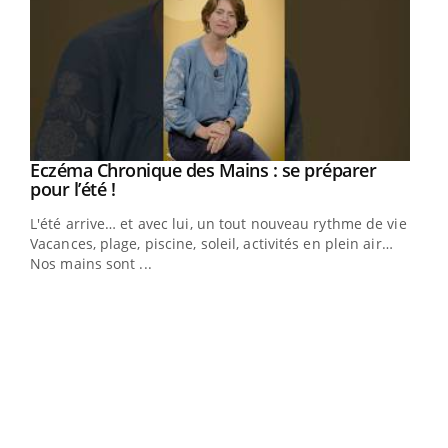
Eczéma Chronique des Mains : se préparer
Youtube
Youtube
pour l’été !
L'été arrive… et avec lui, un tout nouveau rythme de vie !
Vacances, plage, piscine, soleil, activités en plein air…
Nos mains sont ...
Dia
You
Le 
pers
ques