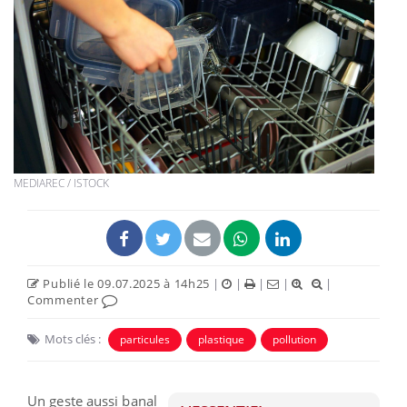
MEDIAREC / ISTOCK
Publié le 09.07.2025 à 14h25
|
|
|
|
|
Commenter
Mots clés :
particules
plastique
pollution
Un geste aussi banal