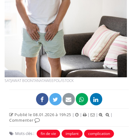
SATJAWAT BOONTANATAWEEPOL/ISTOCK
Publié le 08.01.2026 à 19h25
|
|
|
|
|
Commenter
Mots clés :
fin de vie
implant
complication