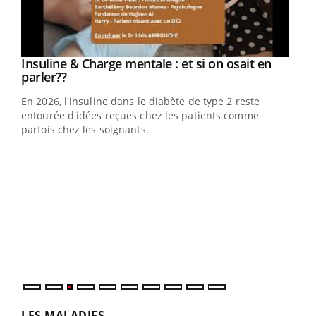
Insuline & Charge mentale : et si on osait en
Youtube
Youtube
parler??
En 2026, l'insuline dans le diabète de type 2 reste
entourée d'idées reçues chez les patients comme
parfois chez les soignants.
Ecz
You
pour
L'ét
Vaca
Nos 
LES MALADIES