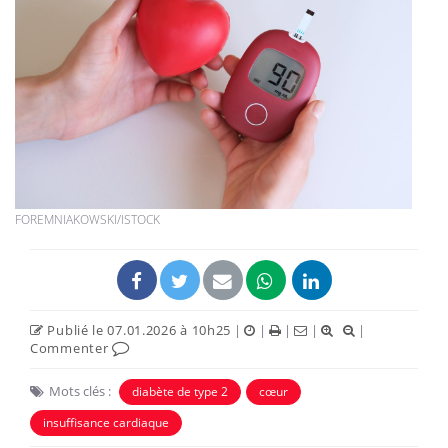
FOREMNIAKOWSKI/ISTOCK
Publié le 07.01.2026 à 10h25
|
|
|
|
|
Commenter
Mots clés :
diabète de type 2
cœur
insuffisance cardiaque