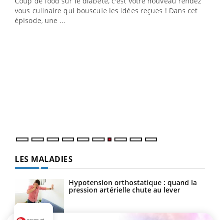
Coup de food sur le diabète, c'est votre nouveau rendez-
 en
vous culinaire qui bouscule les idées reçues ! Dans cet
u
épisode, une ...
Qua
You
"Les
trav
DRH 
LES MALADIES
Hypotension orthostatique : quand la
pression artérielle chute au lever