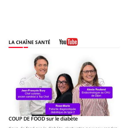
LA CHAÎNE SANTÉ
Youtube
Youtube
cès
COUP DE FOOD sur le diabète
Youtube