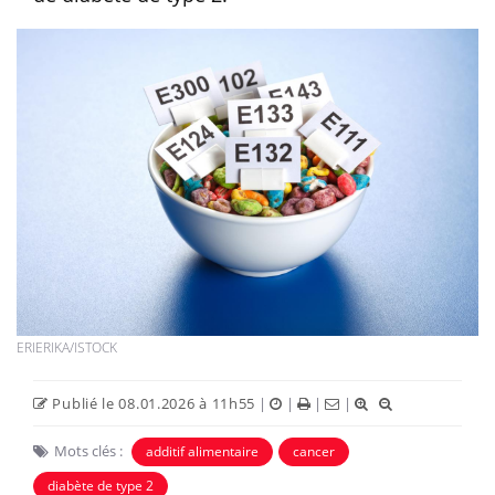
ERIERIKA/ISTOCK
Publié le 08.01.2026 à 11h55
|
|
|
|
Mots clés :
additif alimentaire
cancer
diabète de type 2