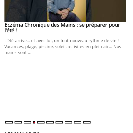
Eczéma Chronique des Mains : se préparer pour
Youtube
Youtube
l’été !
L'été arrive… et avec lui, un tout nouveau rythme de vie !
Vacances, plage, piscine, soleil, activités en plein air… Nos
mains sont ...
Youtube
Diabète & Ramadan 2026
U
Youtube
Yo
m
Le Ramadan approche, et, pour de nombreuses personnes
Un
atteintes de diabète, c'est une période de questions, de
ma
défis, mais ...
nu