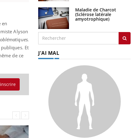
Maladie de Charcot
(Sclérose latérale
amyotrophique)
e en
imiste Alyson
problématiques.
 publiques. Et
J'AI MAL
 même de ce
'inscrire