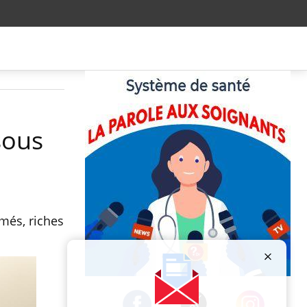
ssous
més, riches
Publicité