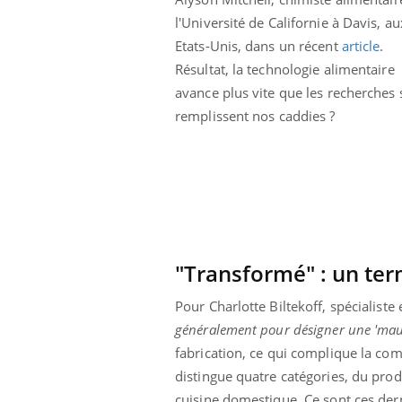
l'Université de Californie à Davis, au
Etats-Unis, dans un récent
article
.
Résultat, la technologie alimentaire
avance plus vite que les recherches 
remplissent nos caddies ?
"Transformé" : un ter
Pour Charlotte Biltekoff, spécialiste
ale : et si on
Eczéma Chronique des Mains : se
Dia
Youtube
You
généralement pour désigner une 'mauv
ube
Youtube
préparer pour l’été !
fabrication, ce qui complique la comp
Le 
 diabète de type 2
L'été arrive… et avec lui, un tout nouveau
nom
distingue quatre catégories, du prod
ues chez les
rythme de vie ! Vacances, plage, piscine,
diab
cuisine domestique. Ce sont ces dern