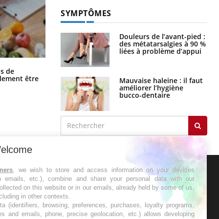
SYMPTÔMES
Douleurs de l’avant-pied :
des métatarsalgies à 90 %
liées à problème d’appui
Grossesse et chaleur : ce que dit la
s de
science
alement être
Mauvaise haleine : il faut
améliorer l’hygiène
bucco-dentaire
elcome
tners
, we wish to store and access information on your devices
in emails, etc.), combine and share your personal data with our
ER
ollected on this website or in our emails, already held by some of us,
ncluding in other contexts.
ta (identifiers, browsing, preferences, purchases, loyalty programs,
s les semaines les meilleures
es and emails, phone, precise geolocation, etc.) allows developing