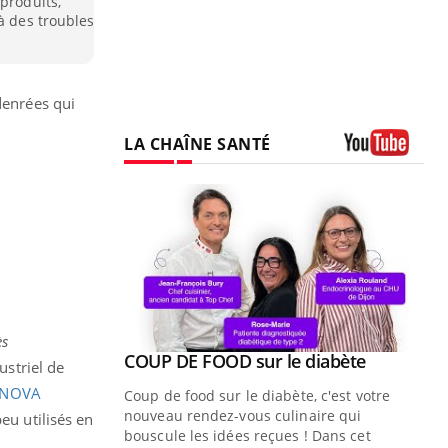
produits,
à des troubles
denrées qui
LA CHAÎNE SANTÉ
Youtube
ès
Youtube
ue » pour
COUP DE FOOD sur le diabète
Youtube
ustriel de
médecine
n NOVA
Coup de food sur le diabète, c'est votre
nouveau rendez-vous culinaire qui
eu utilisés en
n groupe
bouscule les idées reçues ! Dans cet