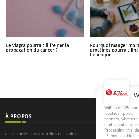
Le Viagra pourrait-il freiner la
Pourquoi manger moin
propagation du cancer ?
protéines pourrait fin
bénéfique
W
With our 225
par
(cookies, pixels 
À PROPOS
NEWSLETT
partners, whether c
or obtained later, i
Processing this da
Recevez toute
Données personnelles et cookies
IP, postal address
infos santé