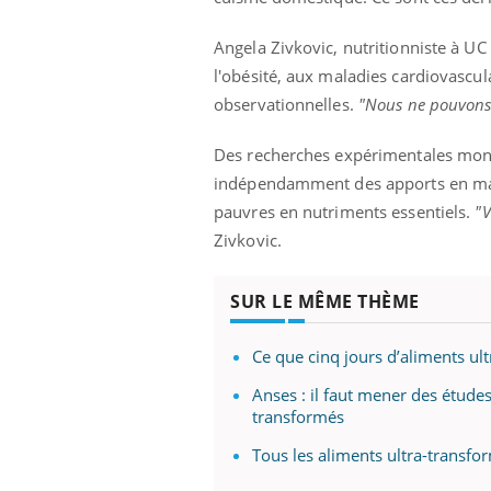
ez les soignants.
soleil, activités en plein air… Nos mains
défi
sont ...
Angela Zivkovic, nutritionniste à UC 
l'obésité, aux maladies cardiovascul
observationnelles.
"Nous ne pouvons p
Des recherches expérimentales mont
indépendamment des apports en macr
pauvres en nutriments essentiels.
"V
Zivkovic.
SUR LE MÊME THÈME
Ce que cinq jours d’aliments ul
Anses : il faut mener des étude
transformés
Tous les aliments ultra-transfo