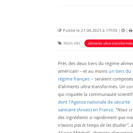
Publié le 27.04.2025 à 17h55
|
|
Mots clés :
aliments ultra-transformés
Près des deux tiers du régime alime
américain – et au moins
un tiers du
régime français
– seraient composé
d'aliments ultra-transformés. Un co
qui inquiète la communauté scientif
dont l'Agence nationale de sécurité
sanitaire (Anses) en France
.
"Nous cr
des ingrédients si rapidement que no
n'avons pas le temps de les étudier"
, 
Alyson Mitchell, chimiste alimentair