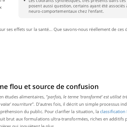
Les colorants synthétiques, très présents dans ces 
posent aussi question, certains ayant été associés 
x
neuro-comportementaux chez l'enfant.
sur ses effets sur la santé... Que savons-nous réellement de ces 
me flou et source de confusion
 en études alimentaires,
"parfois, le terme 'transformé' est utilisé tr
Youtube
bète & Ramadan 2026
Un « jumeau numériq
tube
Youtube
aise' nourriture"
. D'autres fois, il décrit un simple processus ind
faciliter l’accès à la 
réhension du public. Pour clarifier la situation, la
classificatio
Ramadan approche, et, pour de
Youtube
préventive
breuses personnes atteintes de
uit brut aux formulations ultra-transformées, riches en additifs p
Un établissement lié à u
ète, c'est une période de questions, de
ières qui inquiètent le plus.