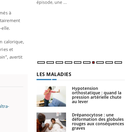
ière de bilan de
épisode, une ...
« jumeau
Qu
rmés à
You
êtr
itairement
-elle.
"Le
qua
Doc
n calorique,
dir
ies et
oin"
, avertit
LES MALADIES
Hypotension
orthostatique : quand la
pression artérielle chute
au lever
ltra-
Drépanocytose : une
déformation des globules
rouges aux conséquences
graves