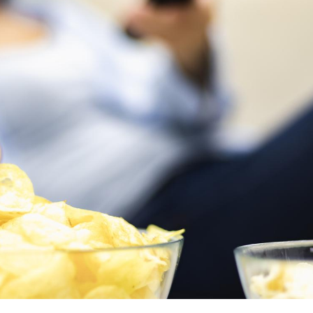
Cerveau : le mystère de la
Le déca
"madeleine de Proust"
d'été : 
enfin expliqué
sommeil
Intolérance au gluten : les
Grossess
nouvelles
pourraie
recommandations de la
poids d
HAS
Insuffisance cardiaque :
Autisme
comment mieux la
cerveau 
prévenir
visages