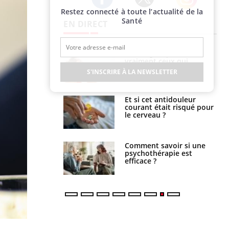
Restez connecté à toute l’actualité de la
Twitter
Facebook
Instagram
Santé
EN DIRECT
lage des horaires
Bronzage : qui sont
quel impact sur le
vraiment ceux qui
 ?
cherchent à dorer leur
S'INSCRIRE À LA NEWSLETTER
peau ?
e : ces polluants
Et si cet antidouleur
nt influencer le
courant était risqué pour
es enfants
le cerveau ?
 : pourquoi le
Comment savoir si une
reconnaît-il les
psychothérapie est
 autrement ?
efficace ?