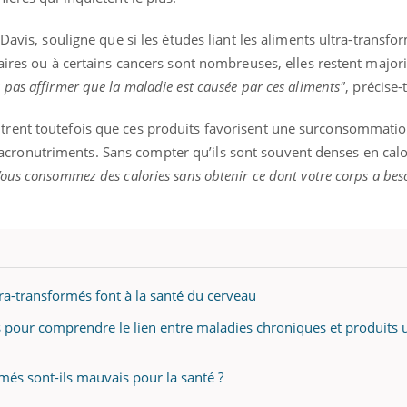
mutualiste innove en mat
s, mais ...
santé : l'utilisation d'un 
Davis, souligne que si les études liant les aliments ultra-transfo
numérique » permet ...
aires ou à certains cancers sont nombreuses, elles restent major
as affirmer que la maladie est causée par ces aliments"
, précise-t
rent toutefois que ces produits favorisent une surconsommatio
onutriments. Sans compter qu’ils sont souvent denses en calor
ous consommez des calories sans obtenir ce dont votre corps a bes
tra-transformés font à la santé du cerveau
s pour comprendre le lien entre maladies chroniques et produits u
rmés sont-ils mauvais pour la santé ?