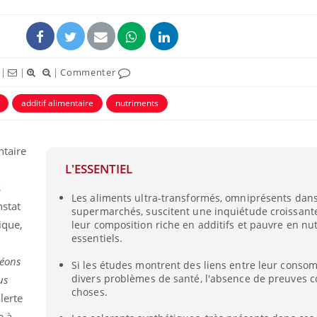
|
|
|
Commenter
additif alimentaire
nutriments
ntaire
L'ESSENTIEL
s
Les aliments ultra-transformés, omniprésents dan
nstat
supermarchés, suscitent une inquiétude croissant
ique,
leur composition riche en additifs et pauvre en nu
essentiels.
éons
Si les études montrent des liens entre leur conso
divers problèmes de santé, l'absence de preuves 
us
choses.
alerte
e à