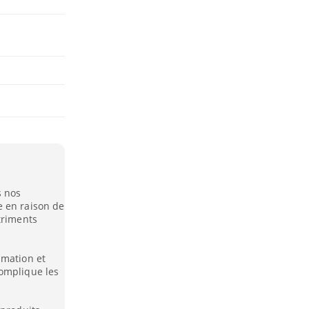
s nos
e en raison de
triments
mmation et
complique les