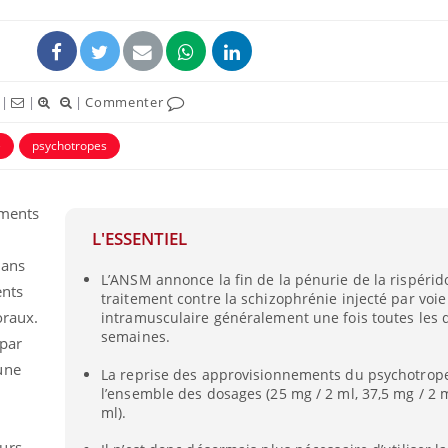
|
|
|
Commenter
e
psychotropes
aments
L'ESSENTIEL
dans
L’ANSM annonce la fin de la pénurie de la rispérid
Comment oublier les
Chikung
ents
traitement contre la schizophrénie injecté par voie
écrans en vacances ?
West Nil
t-il dan
oraux.
intramusculaire généralement une fois toutes les 
France ?
semaines.
 par
une
La reprise des approvisionnements du psychotrop
Toujours connectés :
Les méd
comment le travail
protègen
l’ensemble des dosages (25 mg / 2 ml, 37,5 mg / 2 m
empiète de plus en plus
?
ml).
sur nos soirées
urs