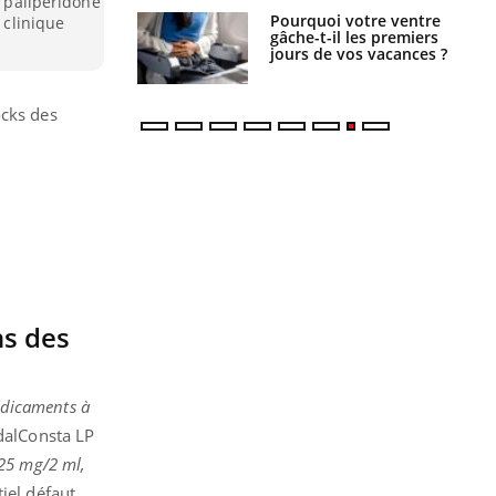
a palipéridone
alovirus : ce qui
Pourquoi votre ventre
 clinique
ans la prise en
gâche-t-il les premiers
des femmes
jours de vos vacances ?
es
ocks des
ns des
médicaments à
dalConsta LP
 25 mg/2 ml,
iel défaut