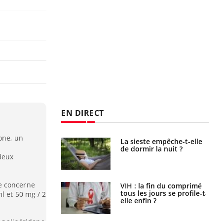
EN DIRECT
one, un
unya, dengue,
La sieste empêche-t-elle
e : que se passe-
de dormir la nuit ?
s le sud de la
deux
e concerne
icaments GLP-1
VIH : la fin du comprimé
t-ils aussi les os
tous les jours se profile-t-
l et 50 mg / 2
elle enfin ?