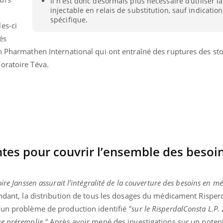
Il n’est donc désormais plus nécessaire d’utiliser l
Cancer colorectal : une
Cytomég
injectable en relais de substitution, sauf indication
stratégie simple aurait
change d
spécifique.
changé la donne au Pays
charge 
es-ci
basque
enceint
és
on Pharmathen International qui ont entraîné des ruptures des st
oratoire Téva.
ntes pour couvrir l’ensemble des besoi
oire Janssen assurait l’intégralité de la couverture des besoins en 
dant, la distribution de tous les dosages du médicament Risper
’un problème de production identifié
"sur le RisperdalConsta L.P.
e préremplie."
Après avoir mené des investigations sur un potent