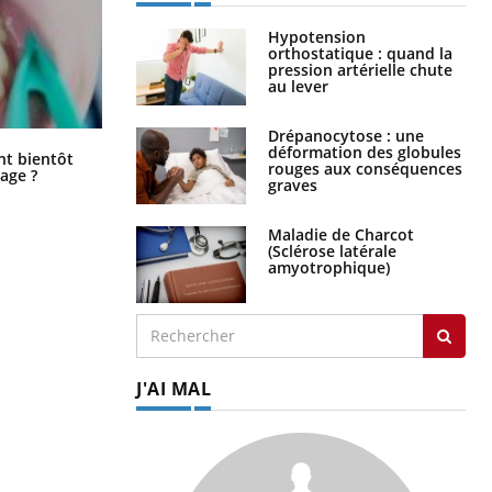
Hypotension
orthostatique : quand la
pression artérielle chute
au lever
Drépanocytose : une
déformation des globules
Éclipse solaire du 12 août : “Des
ent bientôt
rouges aux conséquences
verres adaptés, c'est indispensable
age ?
graves
pour la santé des yeux”
Maladie de Charcot
(Sclérose latérale
amyotrophique)
J'AI MAL