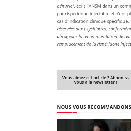
pénurie"
, écrit l’ANSM dans un com
par rispéridone injectable et n’ont pl
cas d’indication clinique spécifique.
ale : et si on
Eczéma Chronique des Mains : se
Dia
Youtube
You
réservées aux psychiatres, conforméme
ube
Youtube
préparer pour l’été !
abrogeons la recommandation de rempl
Le 
 diabète de type 2
L'été arrive… et avec lui, un tout nouveau
remplacement de la rispéridone injec
nom
ues chez les
rythme de vie ! Vacances, plage, piscine,
diab
ez les soignants.
soleil, activités en plein air… Nos mains
défi
sont ...
Vous aimez cet article ? Abonnez-
vous à la newsletter !
NOUS VOUS RECOMMANDON