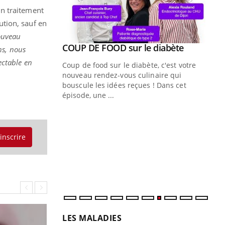
n traitement
tution, sauf en
nouveau
Youtube
ue » pour
COUP DE FOOD sur le diabète
Youtube
ns, nous
médecine
ectable en
Coup de food sur le diabète, c'est votre
nouveau rendez-vous culinaire qui
n groupe
bouscule les idées reçues ! Dans cet
ière de bilan de
épisode, une ...
« jumeau
Qu
You
êtr
'inscrire
"Le
qua
Doc
dir
LES MALADIES