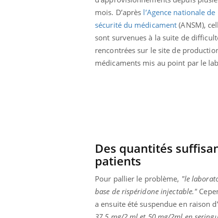
éviter une otite
Grossesse à risque : ce jus
mois. D’après
l’Agence nationale de
les vacances ?
naturel attire l'attention
des chercheurs
sécurité du médicament
(ANSM), cell
sont survenues à la suite de difficult
rencontrées sur le site de producti
médicaments mis au point par le lab
Des quantités suffisa
patients
Pour pallier le problème,
"le laborat
base de rispéridone injectable."
Cepen
a ensuite été suspendue en raison d
37,5 mg/2 ml et 50 mg/2ml en seringu