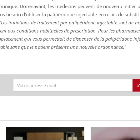
muniqué. Dorénavant, les médecins peuvent de nouveau initier u
us besoin d’utiliser la palipéridone injectable en relais de substi
"Les initiations de traitement par palipéridone injectable sont de 
Youtube
bète & Ramadan 2026
Un « jumeau numériq
tube
Youtube
nt aux conditions habituelles de prescription. Pour les pharmacie
faciliter l’accès à la 
acement qui vous permettait de dispenser de la palipéridone inj
Ramadan approche, et, pour de
Youtube
préventive
table sans que le patient présente une nouvelle ordonnance."
breuses personnes atteintes de
Un établissement lié à u
ète, c'est une période de questions, de
mutualiste innove en mat
s, mais ...
santé : l'utilisation d'un 
numérique » permet ...
S
S