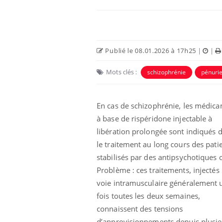
Publié le 08.01.2026 à 17h25
|
|
Mots clés :
schizophrénie
pénuri
En cas de schizophrénie, les médic
à base de rispéridone injectable à
libération prolongée sont indiqués 
eunes enfants :
Hantavirus : un cas
le traitement au long cours des pati
rousse à
détecté chez un touriste
e pour les
en France
stabilisés par des antipsychotiques 
 ?
Problème : ces traitements, injectés
voie intramusculaire généralement 
e métabolique :
Mortalité infantile : un
nt les meilleurs
rapport s’interroge sur
fois toutes les deux semaines,
s physiques ?
son taux élevé en France
connaissent des tensions
d’approvisionnements depuis plusie