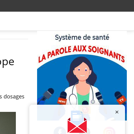
ope
es dosages
Publicité