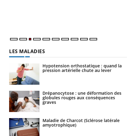
pour
L'ét
Vaca
Nos 
LES MALADIES
Hypotension orthostatique : quand la
pression artérielle chute au lever
Drépanocytose : une déformation des
globules rouges aux conséquences
graves
Maladie de Charcot (Sclérose latérale
amyotrophique)