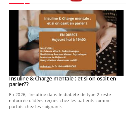
Youtube
Youtube
Insuline & Charge mentale : et si on osait en
Youtube
Youtube
parler??
En 2026, l'insuline dans le diabète de type 2 reste
entourée d'idées reçues chez les patients comme
parfois chez les soignants.
Ecz
You