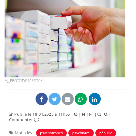
MJ_PROTOTYPE/ISTOCK
Publié le 18.04.2025 à 11h55
|
|
|
|
|
Commenter
Mots clés :
psychotropes
psychiatre
pénurie