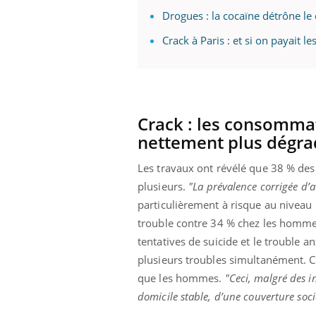
Drogues : la cocaïne détrône le
Crack à Paris : et si on payait 
 Mains :
Carence en fer : comprendre pour
Ins
Youtube
You
Youtube
Youtube
prévenir
osa
aciles à aborder...
Fatigue, irritabilité, brouillard mental ou
En 2
Crack : les consomma
poser des
même alopécie… Les symptômes de la
rest
'un proche c'est
carence en fer sont multiples ce qui la rend
pat
nettement plus dégr
...
Les travaux ont révélé que 38 % des
plusieurs.
"La prévalence corrigée d’
particulièrement à risque au niveau
trouble contre 34 % chez les hommes
tentatives de suicide et le trouble 
plusieurs troubles simultanément. C
que les hommes.
"Ceci, malgré des i
domicile stable, d’une couverture soc