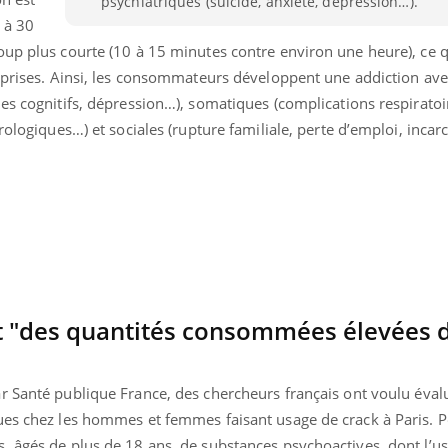
psychiatriques (suicide, anxiété, dépression…).
Pourquoi manger moins
Mordue 
 à 30
de protéines pourrait
vacances
finalement être bénéfique
le coma
oup plus courte (10 à 15 minutes contre environ une heure), ce 
s prises. Ainsi, les consommateurs développent une addiction av
es cognitifs, dépression…), somatiques (complications respiratoi
rologiques…) et sociales (rupture familiale, perte d’emploi, incar
 "des quantités consommées élevées d
ar Santé publique France, des chercheurs français ont voulu évalu
ues chez les hommes et femmes faisant usage de crack à Paris. Po
, âgés de plus de 18 ans, de substances psychoactives, dont l’us