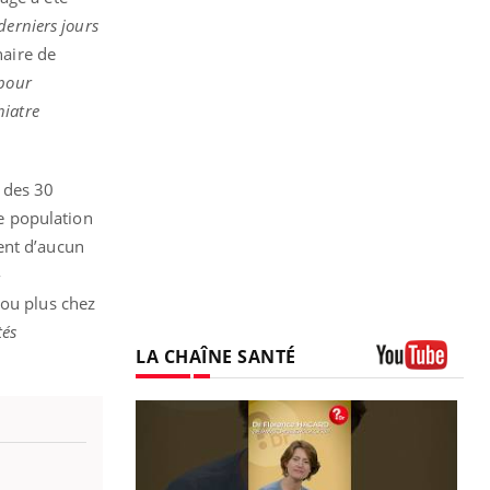
derniers jours
naire de
 pour
hiatre
 des 30
ne population
ent d’aucun
-
 ou plus chez
tés
LA CHAÎNE SANTÉ
Youtube