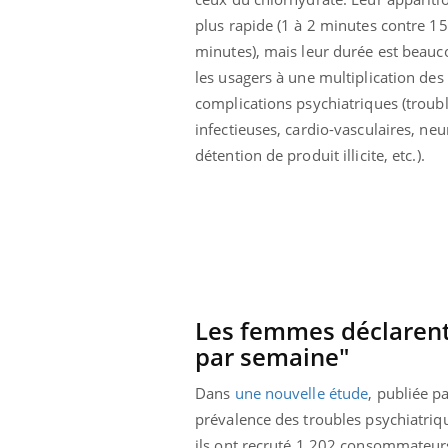
lovirus : ce qui
Pourquoi votre ventre
plus rapide (1 à 2 minutes contre 15
ans la prise en
gâche-t-il les premiers
des femmes
jours de vos vacances ?
minutes), mais leur durée est beauc
s
les usagers à une multiplication de
complications psychiatriques (troubl
infectieuses, cardio-vasculaires, neu
détention de produit illicite, etc.).
Les femmes déclarent
par semaine"
Dans
une nouvelle étude
, publiée p
prévalence des troubles psychiatriq
ils ont recruté 1.202 consommateurs