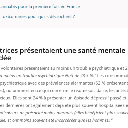
 cannabis pour la première fois en France
les toxicomanes pour qu'ils décrochent ?
uline & Charge mentale : et si on
Eczéma Chronique des
tube
Youtube
Youtube
Y
it en parler??
préparer pour l’été !
026, l'insuline dans le diabète de type 2
L'été arrive… et avec lui,
trices présentaient une santé mentale
e entourée d'idées reçues chez les
rythme de vie ! Vacances, 
ients comme parfois chez les soignants.
soleil, activités en plein
adée
sont ...
 volontaires présentaient au moins un trouble psychiatrique et 
au moins un trouble psychiatrique était de 43,5 %."
Les consommatr
 psychiatrique avec des prévalences alarmantes (62 % présenten
), notamment en ce qui concerne le risque suicidaire, les antéc
anxieux. Elles sont 24 % à présenter un épisode dépressif passé et
es dernières ont également déjà été plus souvent hospitalisées e
ndicateurs de précarité moins marqués (elles bénéficient plus souve
iale, et ont moins souvent été incarcérées que les hommes)."