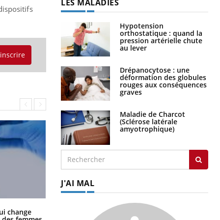
LES MALADIES
dispositifs
Hypotension
orthostatique : quand la
pression artérielle chute
au lever
'inscrire
Drépanocytose : une
déformation des globules
rouges aux conséquences
graves
Maladie de Charcot
(Sclérose latérale
amyotrophique)
J'AI MAL
La sieste empêche-t-elle de dormir
ui change
la nuit ?
ge des femmes