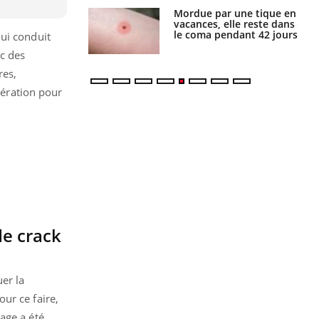
par une tique en
Allergies alimentaires :
, elle reste dans
une nouvelle arme contre
 pendant 42 jours
les réactions sévères
qui conduit
ec des
res,
cération pour
e crack
er la
ur ce faire,
age a été