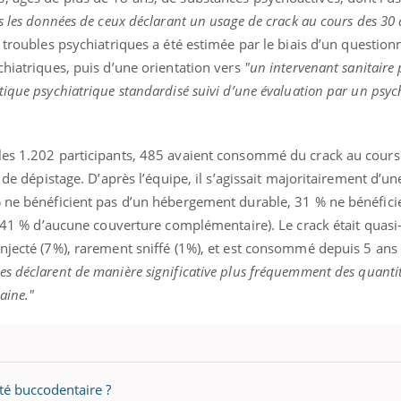
s les données de ceux déclarant un usage de crack au cours des 30 
troubles psychiatriques a été estimée par le biais d’un question
chiatriques, puis d’une orientation vers
"un intervenant sanitaire
ique psychiatrique standardisé suivi d’une évaluation par un psyc
les 1.202 participants, 485 avaient consommé du crack au cours
t de dépistage. D’après l’équipe, il s’agissait majoritairement d’u
% ne bénéficient pas d’un hébergement durable, 31 % ne bénéfici
et 41 % d’aucune couverture complémentaire). Le crack était quasi
injecté (7%), rarement sniffé (1%), et est consommé depuis 5 ans
s déclarent de manière significative plus fréquemment des quanti
aine."
nté buccodentaire ?