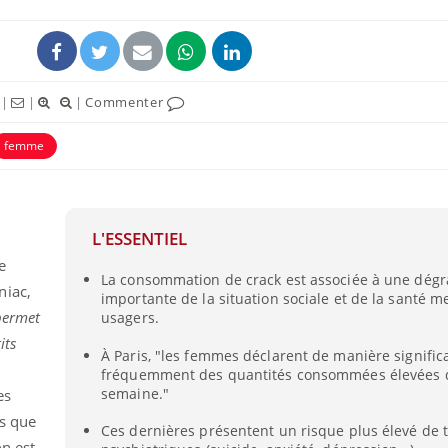
|
|
|
Commenter
femme
L'ESSENTIEL
e
La consommation de crack est associée à une dégr
Fortes chaleurs :
Grossess
niac,
importante de la situation sociale et de la santé m
pourquoi le risque de
que dit 
noyade grimpe-t-il ?
permet
usagers.
its
À Paris, "les femmes déclarent de manière significa
s
fréquemment des quantités consommées élevées d
Le Viagra pourrait-il
Le smart
freiner la propagation du
l'appren
semaine."
es
cancer ?
lecture 
es que
Ces dernières présentent un risque plus élevé de 
n est