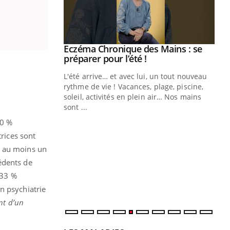
Youtube
 Mains : se
Diabète & Ramadan 2026
Youtube
outube
Le Ramadan approche, et, pour de
 un tout nouveau
nombreuses personnes atteintes de
plage, piscine,
diabète, c'est une période de questions, de
 air… Nos mains
défis, mais ...
Un
You
20 %
fac
pr
ices sont
t au moins un
Un 
édents de
mut
san
 33 %
num
n psychiatrie
nt d’un