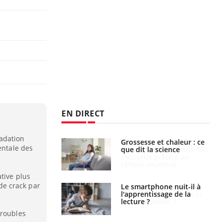
EN DIRECT
adation
e et chaleur : ce
Mordue par un
entale des
la science
barracuda, une petite fille
secourue grâce à un
réflexe essentiel
tive plus
e crack par
phone nuit-il à
Légionellose en Suisse :
tissage de la
quelle est l’origine de la
?
contamination ?
troubles