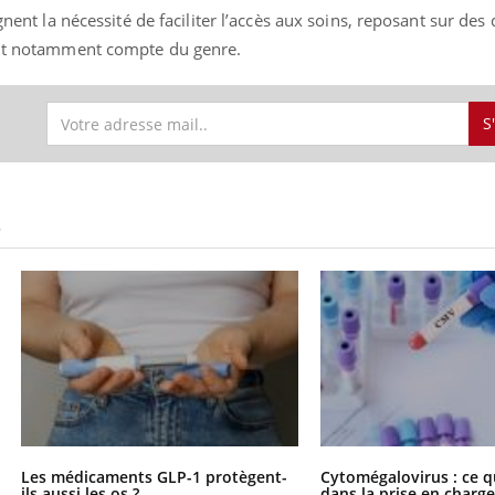
gnent la nécessité de faciliter l’accès aux soins, reposant sur des 
nant notamment compte du genre.
S
S
Les médicaments GLP-1 protègent-
Cytomégalovirus : ce q
ils aussi les os ?
dans la prise en char