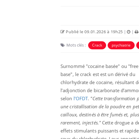
Publié le 09.01.2026 à 19h25
|
|
Mots clés :
Crack
psychiatrie
Surnommé "cocaïne basée" ou "free
base", le crack est est un dérivé du
chlorhydrate de cocaïne, résultant d
unya, dengue,
La sieste empêche-t-elle
l’adjonction de bicarbonate d’ammo
e : que se passe-
de dormir la nuit ?
 le sud de la
selon
l’OFDT
.
"Cette transformation 
une cristallisation de la poudre en pet
cailloux, destinés à être fumés et, plu
icaments GLP-1
VIH : la fin du comprimé
-ils aussi les os
tous les jours se profile-t-
rarement, injectés."
Cette drogue a d
elle enfin ?
effets stimulants puissants et rapid
ceux du chlorhydrate. Leur apparitio