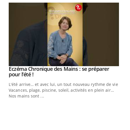
Eczéma Chronique des Mains : se préparer
Youtube
Youtube
pour l’été !
L'été arrive… et avec lui, un tout nouveau rythme de vie !
Vacances, plage, piscine, soleil, activités en plein air…
Nos mains sont ...
Dia
You
Le 